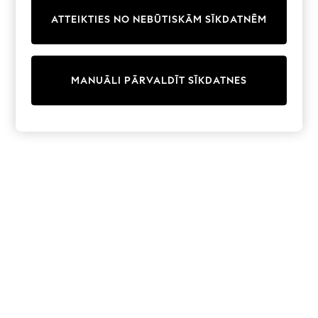
Trainers & Pumps
ATTEIKTIES NO NEBŪTISKĀM SĪKDATNĒM
Swimwear
Tops
Shorts
Joggers
MANUĀLI PĀRVALDĪT SĪKDATNES
adidas
Nike
All Girls Schoolwear
Shoes
Dresses
Trousers
Skirts
Shirts
Polo Shirts
Sweatshirts
Cardigans
Coats & Jackets
Underwear
Socks & Tights