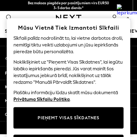
Bezmaksas piegāde par pasūtījumiem virs EUR50
An error occurred on client
3-5 darba dienās*
Tagad jūs varat
0
iepirkties latviešu valodā!
Mūsu sociālie tīkli
Mūsu Vietnē Tiek Izmantoti Sīkfaili
SKOLAS APĢĒRBS
MEITENES
ZĒNI
MAZULIS
SIE
Sīkfaili palīdz nodrošināt to, lai vietne darbotos droši,
nemitīgi tiktu veikti uzlabojumi un jūsu iepirkšanās
SCHOOLWEAR
pieredze būtu personalizēta.
Mans konts
All Boys Schoolwear
Pierakstieties savā kontā
Shoes
Noklikšķiniet uz "Pieņemt Visas Sīkdatnes", lai iegūtu
Trousers
labāko iepirkšanās pieredzi. Jūs varat mainīt šos
Palīdzība
Shorts
iestatījumus jebkurā brīdī, noklikšķinot uz tālāk
redzamo "Manuāli Pārvaldīt Sīkdatnes".
Shirts
Konfidencialitāte un juridiskā informācija
Polo Shirts
Plašāku informāciju lūdzu skatīt mūsu dokumentā
Sweatshirts & Jumpers
Privātuma Sīkfailu Politika
.
Nodaļas
Coats & Jackets
Underwear
Citi pakalpojumi
PIEŅEMT VISAS SĪKDATNES
Socks
Multipacks
© 2026 Next Germany GmbH. Visas tiesības aizsargātas.
All Boys Sport & Swimwear