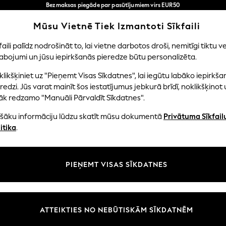
Bezmaksas piegāde par pasūtījumiem virs EUR50
3-5 darba dienās*
Tagad jūs varat
Mūsu Vietnē Tiek Izmantoti Sīkfaili
iepirkties latviešu valodā!
Mūsu sociālie tīkli
faili palīdz nodrošināt to, lai vietne darbotos droši, nemitīgi tiktu ve
abojumi un jūsu iepirkšanās pieredze būtu personalizēta.
EITENES
ZĒNI
MAZULIS
SIEVIETES
VĪRIE
likšķiniet uz "Pieņemt Visas Sīkdatnes", lai iegūtu labāko iepirkša
redzi. Jūs varat mainīt šos iestatījumus jebkurā brīdī, noklikšķinot 
āk redzamo "Manuāli Pārvaldīt Sīkdatnes".
ašāku informāciju lūdzu skatīt mūsu dokumentā
Privātuma Sīkfail
litāte un juridiskā informācija
Nodaļas
itika
.
tātes un sīkfailu politika
Sieviešu
n nosacījumi
Vīriešiem
PIEŅEMT VISAS SĪKDATNES
aldīt sīkfailus
Zēni
uksmju un vērtējumu politika
Meitenes
Sākums
ATTEIKTIES NO NEBŪTISKĀM SĪKDATNĒM
Bērnu