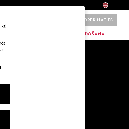
NORĒĶINĀTIES
0
ikti
ŠI
SĀKUMS
ZĪMOLI
IZPĀRDOŠANA
nās
uz
u
Citi pakalpojumi
Mediji un prese
Uzņēmums
NEXT karjeras