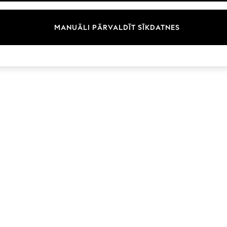
Zīmoli
MANUĀLI PĀRVALDĪT SĪKDATNES
© 2026 Next Germany GmbH. Visas tiesības aizsargātas.