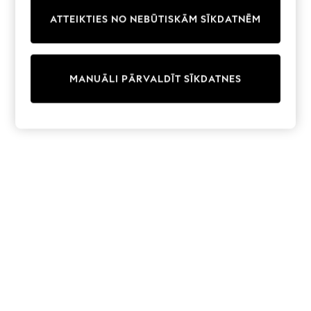
Trainers & Pumps
ATTEIKTIES NO NEBŪTISKĀM SĪKDATNĒM
Swimwear
Tops
Shorts
Joggers
MANUĀLI PĀRVALDĪT SĪKDATNES
adidas
Nike
All Girls Schoolwear
Shoes
Dresses
Trousers
Skirts
Shirts
Polo Shirts
Sweatshirts
Cardigans
Coats & Jackets
Underwear
Socks & Tights