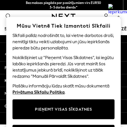
Bezmaksas piegāde par pasūtījumiem virs EUR50
An error occurred on client
3-5 darba dienās*
Tagad jūs varat
0
iepirkties latviešu valodā!
Mūsu sociālie tīkli
Mūsu Vietnē Tiek Izmantoti Sīkfaili
SKOLAS APĢĒRBS
SVĒTKU VEIKALS
MEITENES
ZĒ
Sīkfaili palīdz nodrošināt to, lai vietne darbotos droši,
nemitīgi tiktu veikti uzlabojumi un jūsu iepirkšanās
SCHOOLWEAR
pieredze būtu personalizēta.
Mans konts
All Boys Schoolwear
Pierakstieties savā kontā
Shoes
Noklikšķiniet uz "Pieņemt Visas Sīkdatnes", lai iegūtu
Trousers
labāko iepirkšanās pieredzi. Jūs varat mainīt šos
Palīdzība
Shorts
iestatījumus jebkurā brīdī, noklikšķinot uz tālāk
redzamo "Manuāli Pārvaldīt Sīkdatnes".
Shirts
Konfidencialitāte un juridiskā informācija
Polo Shirts
Plašāku informāciju lūdzu skatīt mūsu dokumentā
Sweatshirts & Jumpers
Privātuma Sīkfailu Politika
.
Nodaļas
Coats & Jackets
Underwear
Citi pakalpojumi
PIEŅEMT VISAS SĪKDATNES
Socks
Multipacks
© 2026 Next Germany GmbH. Visas tiesības aizsargātas.
All Boys Sport & Swimwear