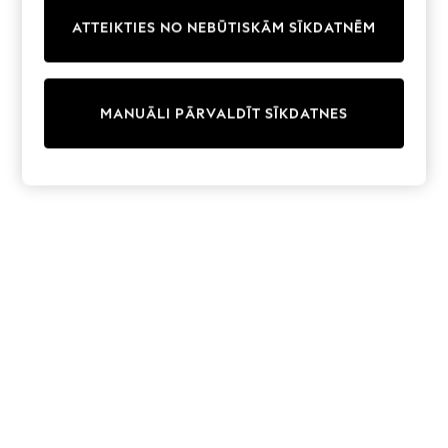
Trainers & Pumps
ATTEIKTIES NO NEBŪTISKĀM SĪKDATNĒM
Swimwear
Tops
Shorts
Joggers
MANUĀLI PĀRVALDĪT SĪKDATNES
adidas
Nike
All Girls Schoolwear
Shoes
Dresses
Trousers
Skirts
Shirts
Polo Shirts
Sweatshirts
Cardigans
Coats & Jackets
Underwear
Socks & Tights