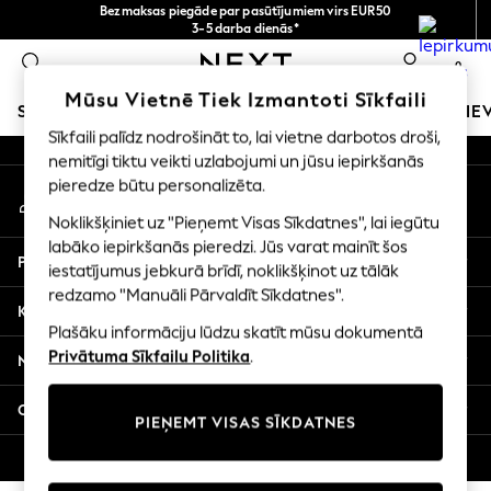
Bezmaksas piegāde par pasūtījumiem virs EUR50
An error occurred on client
3-5 darba dienās*
Tagad jūs varat
0
iepirkties latviešu valodā!
Mūsu sociālie tīkli
Mūsu Vietnē Tiek Izmantoti Sīkfaili
SKOLAS APĢĒRBS
MEITENES
ZĒNI
MAZULIS
SIE
Sīkfaili palīdz nodrošināt to, lai vietne darbotos droši,
nemitīgi tiktu veikti uzlabojumi un jūsu iepirkšanās
SCHOOLWEAR
pieredze būtu personalizēta.
Mans konts
All Boys Schoolwear
Pierakstieties savā kontā
Shoes
Noklikšķiniet uz "Pieņemt Visas Sīkdatnes", lai iegūtu
Trousers
labāko iepirkšanās pieredzi. Jūs varat mainīt šos
Palīdzība
Shorts
iestatījumus jebkurā brīdī, noklikšķinot uz tālāk
redzamo "Manuāli Pārvaldīt Sīkdatnes".
Shirts
Konfidencialitāte un juridiskā informācija
Polo Shirts
Plašāku informāciju lūdzu skatīt mūsu dokumentā
Sweatshirts & Jumpers
Privātuma Sīkfailu Politika
.
Nodaļas
Coats & Jackets
Underwear
Citi pakalpojumi
PIEŅEMT VISAS SĪKDATNES
Socks
Multipacks
© 2026 Next Germany GmbH. Visas tiesības aizsargātas.
All Boys Sport & Swimwear