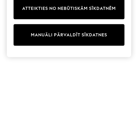
Trainers & Pumps
ATTEIKTIES NO NEBŪTISKĀM SĪKDATNĒM
Swimwear
Tops
Shorts
Joggers
MANUĀLI PĀRVALDĪT SĪKDATNES
adidas
Nike
All Girls Schoolwear
Shoes
Dresses
Trousers
Skirts
Shirts
Polo Shirts
Sweatshirts
Cardigans
Coats & Jackets
Underwear
Socks & Tights