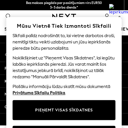
Bezmaksas piegāde par pasūtījumiem virs EUR50
An error occurred on client
3-5 darba dienās*
Tagad jūs varat
0
iepirkties latviešu valodā!
Mūsu sociālie tīkli
Mūsu Vietnē Tiek Izmantoti Sīkfaili
SKOLAS APĢĒRBS
MEITENES
ZĒNI
MAZULIS
SIE
Sīkfaili palīdz nodrošināt to, lai vietne darbotos droši,
nemitīgi tiktu veikti uzlabojumi un jūsu iepirkšanās
SCHOOLWEAR
pieredze būtu personalizēta.
Mans konts
All Boys Schoolwear
Pierakstieties savā kontā
Shoes
Noklikšķiniet uz "Pieņemt Visas Sīkdatnes", lai iegūtu
Trousers
labāko iepirkšanās pieredzi. Jūs varat mainīt šos
Palīdzība
Shorts
iestatījumus jebkurā brīdī, noklikšķinot uz tālāk
redzamo "Manuāli Pārvaldīt Sīkdatnes".
Shirts
Konfidencialitāte un juridiskā informācija
Polo Shirts
Plašāku informāciju lūdzu skatīt mūsu dokumentā
Sweatshirts & Jumpers
Privātuma Sīkfailu Politika
.
Nodaļas
Coats & Jackets
Underwear
Citi pakalpojumi
PIEŅEMT VISAS SĪKDATNES
Socks
Multipacks
© 2026 Next Germany GmbH. Visas tiesības aizsargātas.
All Boys Sport & Swimwear