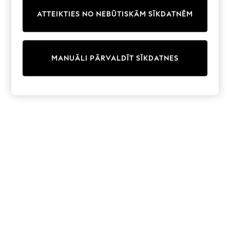
Trainers & Pumps
ATTEIKTIES NO NEBŪTISKĀM SĪKDATNĒM
Swimwear
Tops
Shorts
Joggers
MANUĀLI PĀRVALDĪT SĪKDATNES
adidas
Nike
All Girls Schoolwear
Shoes
Dresses
Trousers
Skirts
Shirts
Polo Shirts
Sweatshirts
Cardigans
Coats & Jackets
Underwear
Socks & Tights