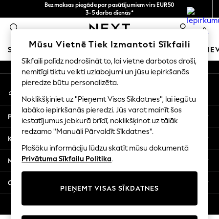
Bezmaksas piegāde par pasūtījumiem virs EUR50
An error occurred on client
3-5 darba dienās*
Tagad jūs varat
0
iepirkties latviešu valodā!
Mūsu sociālie tīkli
Mūsu Vietnē Tiek Izmantoti Sīkfaili
SKOLAS APĢĒRBS
MEITENES
ZĒNI
MAZULIS
SIE
Sīkfaili palīdz nodrošināt to, lai vietne darbotos droši,
nemitīgi tiktu veikti uzlabojumi un jūsu iepirkšanās
SCHOOLWEAR
pieredze būtu personalizēta.
Mans konts
All Boys Schoolwear
Pierakstieties savā kontā
Shoes
Noklikšķiniet uz "Pieņemt Visas Sīkdatnes", lai iegūtu
Trousers
labāko iepirkšanās pieredzi. Jūs varat mainīt šos
Palīdzība
Shorts
iestatījumus jebkurā brīdī, noklikšķinot uz tālāk
redzamo "Manuāli Pārvaldīt Sīkdatnes".
Shirts
Konfidencialitāte un juridiskā informācija
Polo Shirts
Plašāku informāciju lūdzu skatīt mūsu dokumentā
Sweatshirts & Jumpers
Privātuma Sīkfailu Politika
.
Nodaļas
Coats & Jackets
Underwear
Citi pakalpojumi
PIEŅEMT VISAS SĪKDATNES
Socks
Multipacks
© 2026 Next Germany GmbH. Visas tiesības aizsargātas.
All Boys Sport & Swimwear