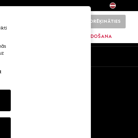
NORĒĶINĀTIES
0
ikti
ŠI
SĀKUMS
ZĪMOLI
IZPĀRDOŠANA
nās
uz
u
Citi pakalpojumi
Mediji un prese
Uzņēmums
NEXT karjeras