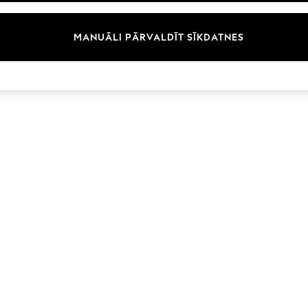
Zīmoli
MANUĀLI PĀRVALDĪT SĪKDATNES
© 2026 Next Germany GmbH. Visas tiesības aizsargātas.