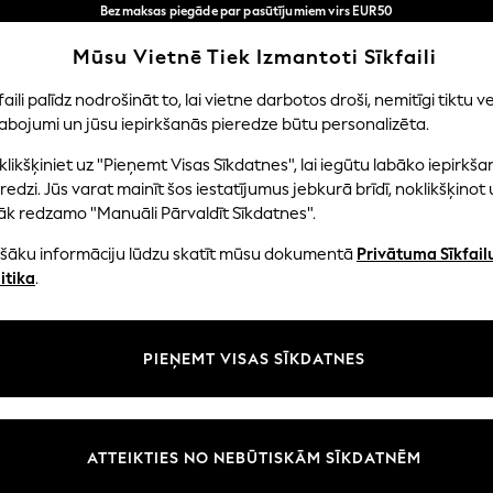
Bezmaksas piegāde par pasūtījumiem virs EUR50
3-5 darba dienās*
Tagad jūs varat
Mūsu Vietnē Tiek Izmantoti Sīkfaili
iepirkties latviešu valodā!
Mūsu sociālie tīkli
faili palīdz nodrošināt to, lai vietne darbotos droši, nemitīgi tiktu ve
abojumi un jūsu iepirkšanās pieredze būtu personalizēta.
EITENES
ZĒNI
MAZULIS
SIEVIETES
VĪRIE
likšķiniet uz "Pieņemt Visas Sīkdatnes", lai iegūtu labāko iepirkša
redzi. Jūs varat mainīt šos iestatījumus jebkurā brīdī, noklikšķinot 
āk redzamo "Manuāli Pārvaldīt Sīkdatnes".
ašāku informāciju lūdzu skatīt mūsu dokumentā
Privātuma Sīkfail
litāte un juridiskā informācija
Nodaļas
itika
.
tātes un sīkfailu politika
Sieviešu
n nosacījumi
Vīriešiem
PIEŅEMT VISAS SĪKDATNES
aldīt sīkfailus
Zēni
uksmju un vērtējumu politika
Meitenes
Sākums
ATTEIKTIES NO NEBŪTISKĀM SĪKDATNĒM
Bērnu