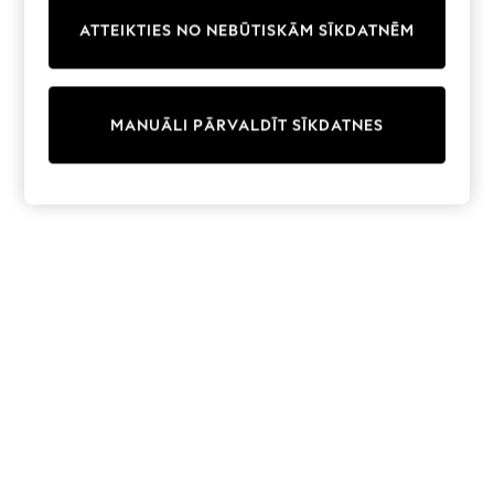
Trainers & Pumps
ATTEIKTIES NO NEBŪTISKĀM SĪKDATNĒM
Swimwear
Tops
Shorts
Joggers
MANUĀLI PĀRVALDĪT SĪKDATNES
adidas
Nike
All Girls Schoolwear
Shoes
Dresses
Trousers
Skirts
Shirts
Polo Shirts
Sweatshirts
Cardigans
Coats & Jackets
Underwear
Socks & Tights