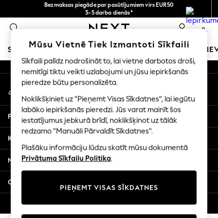
Bezmaksas piegāde par pasūtījumiem virs EUR50
An error occurred on client
3-5 darba dienās*
Tagad jūs varat
0
iepirkties latviešu valodā!
Mūsu sociālie tīkli
Mūsu Vietnē Tiek Izmantoti Sīkfaili
SKOLAS APĢĒRBS
MEITENES
ZĒNI
MAZULIS
SIE
Sīkfaili palīdz nodrošināt to, lai vietne darbotos droši,
nemitīgi tiktu veikti uzlabojumi un jūsu iepirkšanās
SCHOOLWEAR
pieredze būtu personalizēta.
Mans konts
All Boys Schoolwear
Pierakstieties savā kontā
Shoes
Noklikšķiniet uz "Pieņemt Visas Sīkdatnes", lai iegūtu
Trousers
labāko iepirkšanās pieredzi. Jūs varat mainīt šos
Palīdzība
Shorts
iestatījumus jebkurā brīdī, noklikšķinot uz tālāk
redzamo "Manuāli Pārvaldīt Sīkdatnes".
Shirts
Konfidencialitāte un juridiskā informācija
Polo Shirts
Plašāku informāciju lūdzu skatīt mūsu dokumentā
Sweatshirts & Jumpers
Privātuma Sīkfailu Politika
.
Nodaļas
Coats & Jackets
Underwear
Citi pakalpojumi
PIEŅEMT VISAS SĪKDATNES
Socks
Multipacks
© 2026 Next Germany GmbH. Visas tiesības aizsargātas.
All Boys Sport & Swimwear