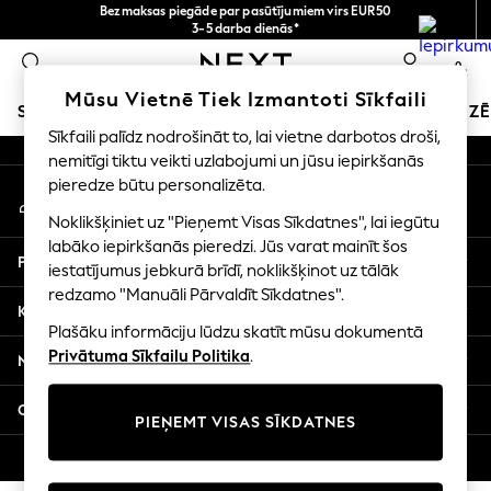
Bezmaksas piegāde par pasūtījumiem virs EUR50
An error occurred on client
3-5 darba dienās*
Tagad jūs varat
0
iepirkties latviešu valodā!
Mūsu sociālie tīkli
Mūsu Vietnē Tiek Izmantoti Sīkfaili
SKOLAS APĢĒRBS
SVĒTKU VEIKALS
MEITENES
ZĒ
Sīkfaili palīdz nodrošināt to, lai vietne darbotos droši,
nemitīgi tiktu veikti uzlabojumi un jūsu iepirkšanās
SCHOOLWEAR
pieredze būtu personalizēta.
Mans konts
All Boys Schoolwear
Pierakstieties savā kontā
Shoes
Noklikšķiniet uz "Pieņemt Visas Sīkdatnes", lai iegūtu
Trousers
labāko iepirkšanās pieredzi. Jūs varat mainīt šos
Palīdzība
Shorts
iestatījumus jebkurā brīdī, noklikšķinot uz tālāk
redzamo "Manuāli Pārvaldīt Sīkdatnes".
Shirts
Konfidencialitāte un juridiskā informācija
Polo Shirts
Plašāku informāciju lūdzu skatīt mūsu dokumentā
Sweatshirts & Jumpers
Privātuma Sīkfailu Politika
.
Nodaļas
Coats & Jackets
Underwear
Citi pakalpojumi
PIEŅEMT VISAS SĪKDATNES
Socks
Multipacks
© 2026 Next Germany GmbH. Visas tiesības aizsargātas.
All Boys Sport & Swimwear