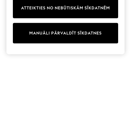
Trainers & Pumps
ATTEIKTIES NO NEBŪTISKĀM SĪKDATNĒM
Swimwear
Tops
Shorts
Joggers
MANUĀLI PĀRVALDĪT SĪKDATNES
adidas
Nike
All Girls Schoolwear
Shoes
Dresses
Trousers
Skirts
Shirts
Polo Shirts
Sweatshirts
Cardigans
Coats & Jackets
Underwear
Socks & Tights