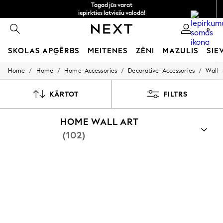
Tagad jūs varat
iepirkties latviešu valodā!
Ātrāk un drošāk,
0
norēķināšanās ar Maksājums caur banku
SKOLAS APĢĒRBS
MEITENES
ZĒNI
MAZULIS
SIE
/
/
/
/
Home
Home
Home-Accessories
Decorative-Accessories
Wall-
SCHOOLWEAR
All Boys Schoolwear
Shoes
KĀRTOT
FILTRS
Trousers
Shorts
HOME WALL ART
Shirts
Polo Shirts
(102)
Sweatshirts & Jumpers
Coats & Jackets
Underwear
Socks
Multipacks
All Boys Sport & Swimwear
Trainers & Pumps
Swimwear
Tops