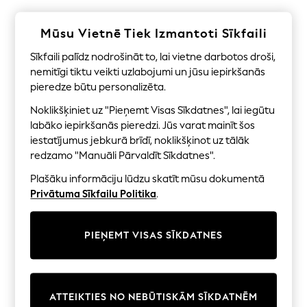
Shorts
Joggers
adidas
Mūsu Vietnē Tiek Izmantoti Sīkfaili
Nike
All Girls Schoolwear
Sīkfaili palīdz nodrošināt to, lai vietne darbotos droši,
Shoes
nemitīgi tiktu veikti uzlabojumi un jūsu iepirkšanās
Dresses
pieredze būtu personalizēta.
Trousers
Skirts
Noklikšķiniet uz "Pieņemt Visas Sīkdatnes", lai iegūtu
Shirts
labāko iepirkšanās pieredzi. Jūs varat mainīt šos
Polo Shirts
iestatījumus jebkurā brīdī, noklikšķinot uz tālāk
Sweatshirts
redzamo "Manuāli Pārvaldīt Sīkdatnes".
Cardigans
Coats & Jackets
Plašāku informāciju lūdzu skatīt mūsu dokumentā
Underwear
Privātuma Sīkfailu Politika
.
Socks & Tights
Multipacks
All Girls Sports & Swimwear
PIEŅEMT VISAS SĪKDATNES
Trainers & Pumps
Swimwear
Tops
Leggings
Shorts
ATTEIKTIES NO NEBŪTISKĀM SĪKDATNĒM
Joggers