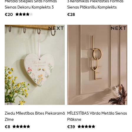
Metāla Stieples Sirds Formas
3 Keramikas Piekrastes Formas
Trending: Clogs
Sienas Dekoru Komplekts 3
Sienas Plāksnīšu Komplekts
Toy Story
€20
€28
THE SET
50 - 92cm
98 - 110cm
116 - 134cm
140 - 174cm
All Clothing
T-Shirts
Dresses
Shorts & Skirts
Coats & Jackets
Sweatshirts & Hoodies
Knitwear
Sets & Outfits
Tops
Nightwear & Pyjamas
Trousers & Leggings
Shirts & Blouses
Swimwear
Ziedu Mīlestības Bites Piekaramā
MĪLESTĪBAS Vārda Metāla Sienas
Jeans
Zīme
Plāksne
Jumpsuits & Playsuits
€8
€39
Multipacks