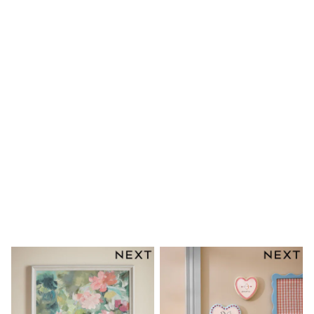
Clarks
Start Rite
Smiggle
Eastpak
All Accessories
All Bags & Backpacks
Girls Bags
Boys Bags
Lunchbags
Drink Bottles
Stationery
Jumpers
Polo Shirts
T-Shirts
Bags
Blouses
Shirts
Polo Shirts
HOLIDAY SHOP
Women's Holiday Shop
All Swimwear
All Beachwear
Bags & Accessories
Beach Dresses & Kaftans