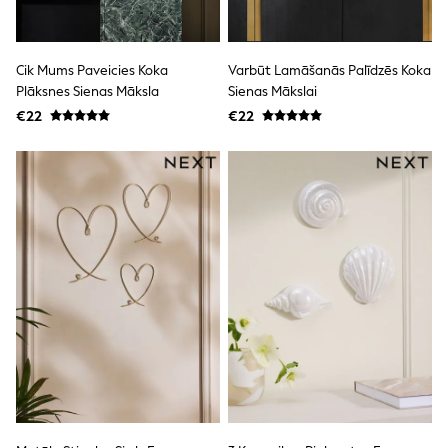
Shorts
Skirts
Sunglasses
Sunsafe Swimwear
Cik Mums Paveicies Koka
Varbūt Lamāšanās Palīdzēs Koka
Swimsuits
Plāksnes Sienas Māksla
Sienas Mākslai
Tops & T-Shirts
€22
€22
Baby Holiday Shop
Baby Travel Accessories
All Accessories
Beach Bags
Luggage
Beach Towels
Birkenstock
Crocs
Havaianas
Pour Moi
Rayban
Skechers
Trousers
GIRLS
New In
New in from Next
New In
Trending: Top & Short Sets