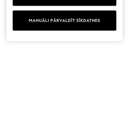
adidas
Nike
Shop All
Shoes
MANUĀLI PĀRVALDĪT SĪKDATNES
Coats & Jackets
Bags & Accessories
Shirts
Polo Shirts
Shop all
Shoes
Coats & Jackets
Bags
Polo Shirts
Blue
Black
White
Grey
Green
Red
All Branded Schoolwear
adidas
Nike
Hype