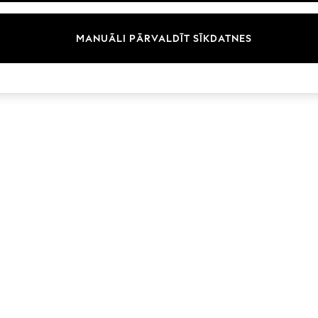
Zīmoli
MANUĀLI PĀRVALDĪT SĪKDATNES
© 2026 Next Germany GmbH. Visas tiesības aizsargātas.