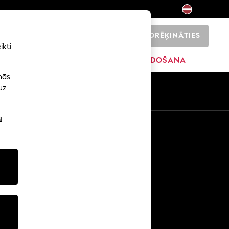
NORĒĶINĀTIES
0
ikti
SĀKUMS
ZĪMOLI
IZPĀRDOŠANA
nās
uz
u
Citi pakalpojumi
Mediji un prese
Uzņēmums
NEXT karjeras