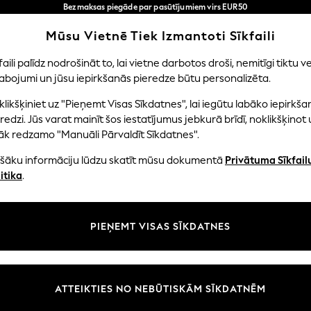
Bezmaksas piegāde par pasūtījumiem virs EUR50
3-5 darba dienās*
Tagad jūs varat
Mūsu Vietnē Tiek Izmantoti Sīkfaili
iepirkties latviešu valodā!
Mūsu sociālie tīkli
faili palīdz nodrošināt to, lai vietne darbotos droši, nemitīgi tiktu ve
abojumi un jūsu iepirkšanās pieredze būtu personalizēta.
NI
MAZULIS
SIEVIETES
VĪRIEŠI
likšķiniet uz "Pieņemt Visas Sīkdatnes", lai iegūtu labāko iepirkša
redzi. Jūs varat mainīt šos iestatījumus jebkurā brīdī, noklikšķinot 
āk redzamo "Manuāli Pārvaldīt Sīkdatnes".
ašāku informāciju lūdzu skatīt mūsu dokumentā
Privātuma Sīkfail
litāte un juridiskā informācija
Nodaļas
itika
.
tātes un sīkfailu politika
Sieviešu
n nosacījumi
Vīriešiem
PIEŅEMT VISAS SĪKDATNES
aldīt sīkfailus
Zēni
uksmju un vērtējumu politika
Meitenes
Sākums
ATTEIKTIES NO NEBŪTISKĀM SĪKDATNĒM
Bērnu