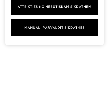
Trainers & Pumps
ATTEIKTIES NO NEBŪTISKĀM SĪKDATNĒM
Swimwear
Tops
Shorts
Joggers
MANUĀLI PĀRVALDĪT SĪKDATNES
adidas
Nike
All Girls Schoolwear
Shoes
Dresses
Trousers
Skirts
Shirts
Polo Shirts
Sweatshirts
Cardigans
Coats & Jackets
Underwear
Socks & Tights