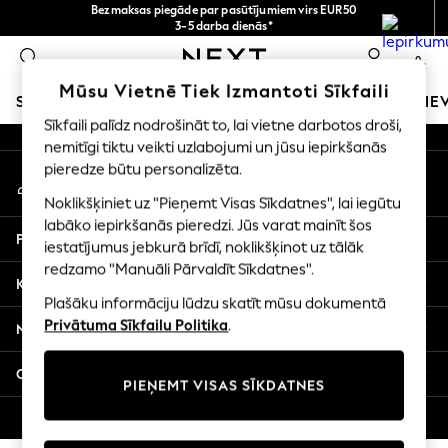
Bezmaksas piegāde par pasūtījumiem virs EUR50
An error occurred on client
3-5 darba dienās*
Tagad jūs varat
0
iepirkties latviešu valodā!
Mūsu sociālie tīkli
Mūsu Vietnē Tiek Izmantoti Sīkfaili
SKOLAS APĢĒRBS
MEITENES
ZĒNI
MAZULIS
SIE
Sīkfaili palīdz nodrošināt to, lai vietne darbotos droši,
nemitīgi tiktu veikti uzlabojumi un jūsu iepirkšanās
SCHOOLWEAR
pieredze būtu personalizēta.
Mans konts
All Boys Schoolwear
Pierakstieties savā kontā
Shoes
Noklikšķiniet uz "Pieņemt Visas Sīkdatnes", lai iegūtu
Trousers
labāko iepirkšanās pieredzi. Jūs varat mainīt šos
Palīdzība
Shorts
iestatījumus jebkurā brīdī, noklikšķinot uz tālāk
redzamo "Manuāli Pārvaldīt Sīkdatnes".
Shirts
Konfidencialitāte un juridiskā informācija
Polo Shirts
Plašāku informāciju lūdzu skatīt mūsu dokumentā
Sweatshirts & Jumpers
Privātuma Sīkfailu Politika
.
Nodaļas
Coats & Jackets
Underwear
Citi pakalpojumi
PIEŅEMT VISAS SĪKDATNES
Socks
Multipacks
© 2026 Next Germany GmbH. Visas tiesības aizsargātas.
All Boys Sport & Swimwear