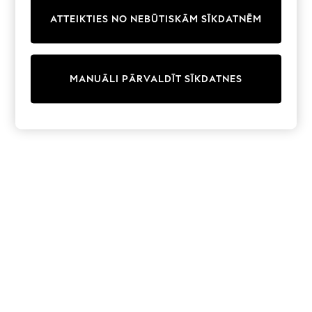
Trainers & Pumps
ATTEIKTIES NO NEBŪTISKĀM SĪKDATNĒM
Swimwear
Tops
Shorts
Joggers
MANUĀLI PĀRVALDĪT SĪKDATNES
adidas
Nike
All Girls Schoolwear
Shoes
Dresses
Trousers
Skirts
Shirts
Polo Shirts
Sweatshirts
Cardigans
Coats & Jackets
Underwear
Socks & Tights