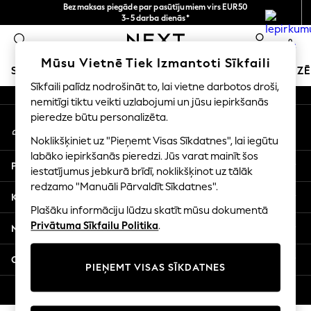
Bezmaksas piegāde par pasūtījumiem virs EUR50
An error occurred on client
3-5 darba dienās*
Tagad jūs varat
0
iepirkties latviešu valodā!
Mūsu sociālie tīkli
Mūsu Vietnē Tiek Izmantoti Sīkfaili
SKOLAS APĢĒRBS
SVĒTKU VEIKALS
MEITENES
ZĒ
Sīkfaili palīdz nodrošināt to, lai vietne darbotos droši,
nemitīgi tiktu veikti uzlabojumi un jūsu iepirkšanās
SCHOOLWEAR
pieredze būtu personalizēta.
Mans konts
All Boys Schoolwear
Pierakstieties savā kontā
Shoes
Noklikšķiniet uz "Pieņemt Visas Sīkdatnes", lai iegūtu
Trousers
labāko iepirkšanās pieredzi. Jūs varat mainīt šos
Palīdzība
Shorts
iestatījumus jebkurā brīdī, noklikšķinot uz tālāk
redzamo "Manuāli Pārvaldīt Sīkdatnes".
Shirts
Konfidencialitāte un juridiskā informācija
Polo Shirts
Plašāku informāciju lūdzu skatīt mūsu dokumentā
Sweatshirts & Jumpers
Privātuma Sīkfailu Politika
.
Nodaļas
Coats & Jackets
Underwear
Citi pakalpojumi
PIEŅEMT VISAS SĪKDATNES
Socks
Multipacks
© 2026 Next Germany GmbH. Visas tiesības aizsargātas.
All Boys Sport & Swimwear