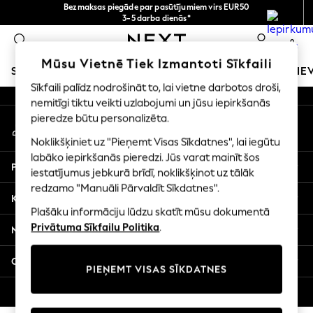
Bezmaksas piegāde par pasūtījumiem virs EUR50
An error occurred on client
3-5 darba dienās*
Tagad jūs varat
0
iepirkties latviešu valodā!
Mūsu sociālie tīkli
Mūsu Vietnē Tiek Izmantoti Sīkfaili
SKOLAS APĢĒRBS
MEITENES
ZĒNI
MAZULIS
SIE
Sīkfaili palīdz nodrošināt to, lai vietne darbotos droši,
nemitīgi tiktu veikti uzlabojumi un jūsu iepirkšanās
SCHOOLWEAR
pieredze būtu personalizēta.
Mans konts
All Boys Schoolwear
Pierakstieties savā kontā
Shoes
Noklikšķiniet uz "Pieņemt Visas Sīkdatnes", lai iegūtu
Trousers
labāko iepirkšanās pieredzi. Jūs varat mainīt šos
Palīdzība
Shorts
iestatījumus jebkurā brīdī, noklikšķinot uz tālāk
redzamo "Manuāli Pārvaldīt Sīkdatnes".
Shirts
Konfidencialitāte un juridiskā informācija
Polo Shirts
Plašāku informāciju lūdzu skatīt mūsu dokumentā
Sweatshirts & Jumpers
Privātuma Sīkfailu Politika
.
Nodaļas
Coats & Jackets
Underwear
Citi pakalpojumi
PIEŅEMT VISAS SĪKDATNES
Socks
Multipacks
© 2026 Next Germany GmbH. Visas tiesības aizsargātas.
All Boys Sport & Swimwear