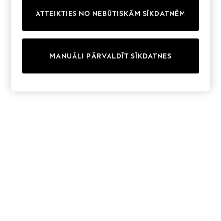
Trainers & Pumps
ATTEIKTIES NO NEBŪTISKĀM SĪKDATNĒM
Swimwear
Tops
Shorts
Joggers
MANUĀLI PĀRVALDĪT SĪKDATNES
adidas
Nike
All Girls Schoolwear
Shoes
Dresses
Trousers
Skirts
Shirts
Polo Shirts
Sweatshirts
Cardigans
Coats & Jackets
Underwear
Socks & Tights