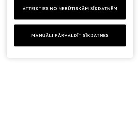
Trainers & Pumps
ATTEIKTIES NO NEBŪTISKĀM SĪKDATNĒM
Swimwear
Tops
Shorts
Joggers
MANUĀLI PĀRVALDĪT SĪKDATNES
adidas
Nike
All Girls Schoolwear
Shoes
Dresses
Trousers
Skirts
Shirts
Polo Shirts
Sweatshirts
Cardigans
Coats & Jackets
Underwear
Socks & Tights