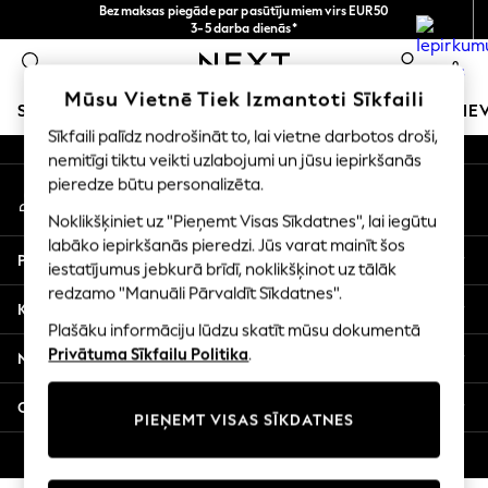
Bezmaksas piegāde par pasūtījumiem virs EUR50
An error occurred on client
3-5 darba dienās*
Tagad jūs varat
0
iepirkties latviešu valodā!
Mūsu sociālie tīkli
Mūsu Vietnē Tiek Izmantoti Sīkfaili
SKOLAS APĢĒRBS
MEITENES
ZĒNI
MAZULIS
SIE
Sīkfaili palīdz nodrošināt to, lai vietne darbotos droši,
nemitīgi tiktu veikti uzlabojumi un jūsu iepirkšanās
SCHOOLWEAR
pieredze būtu personalizēta.
Mans konts
All Boys Schoolwear
Pierakstieties savā kontā
Shoes
Noklikšķiniet uz "Pieņemt Visas Sīkdatnes", lai iegūtu
Trousers
labāko iepirkšanās pieredzi. Jūs varat mainīt šos
Palīdzība
Shorts
iestatījumus jebkurā brīdī, noklikšķinot uz tālāk
redzamo "Manuāli Pārvaldīt Sīkdatnes".
Shirts
Konfidencialitāte un juridiskā informācija
Polo Shirts
Plašāku informāciju lūdzu skatīt mūsu dokumentā
Sweatshirts & Jumpers
Privātuma Sīkfailu Politika
.
Nodaļas
Coats & Jackets
Underwear
Citi pakalpojumi
PIEŅEMT VISAS SĪKDATNES
Socks
Multipacks
© 2026 Next Germany GmbH. Visas tiesības aizsargātas.
All Boys Sport & Swimwear