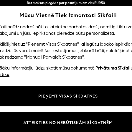
Bezmaksas piegāde par pasūtījumiem virs EUR50
3-5 darba dienās*
Tagad jūs varat
Mūsu Vietnē Tiek Izmantoti Sīkfaili
iepirkties latviešu valodā!
Mūsu sociālie tīkli
faili palīdz nodrošināt to, lai vietne darbotos droši, nemitīgi tiktu ve
abojumi un jūsu iepirkšanās pieredze būtu personalizēta.
EITENES
ZĒNI
MAZULIS
SIEVIETES
VĪRIE
likšķiniet uz "Pieņemt Visas Sīkdatnes", lai iegūtu labāko iepirkša
redzi. Jūs varat mainīt šos iestatījumus jebkurā brīdī, noklikšķinot 
āk redzamo "Manuāli Pārvaldīt Sīkdatnes".
ašāku informāciju lūdzu skatīt mūsu dokumentā
Privātuma Sīkfail
litāte un juridiskā informācija
Nodaļas
itika
.
tātes un sīkfailu politika
Sieviešu
n nosacījumi
Vīriešiem
PIEŅEMT VISAS SĪKDATNES
aldīt sīkfailus
Zēni
uksmju un vērtējumu politika
Meitenes
Sākums
ATTEIKTIES NO NEBŪTISKĀM SĪKDATNĒM
Bērnu