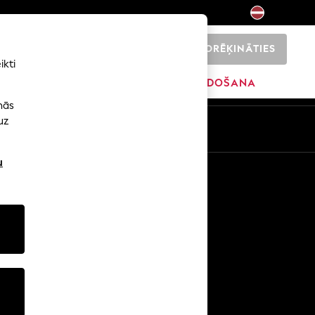
NORĒĶINĀTIES
0
ikti
ŠI
SĀKUMS
ZĪMOLI
IZPĀRDOŠANA
nās
uz
u
Citi pakalpojumi
Mediji un prese
Uzņēmums
NEXT karjeras