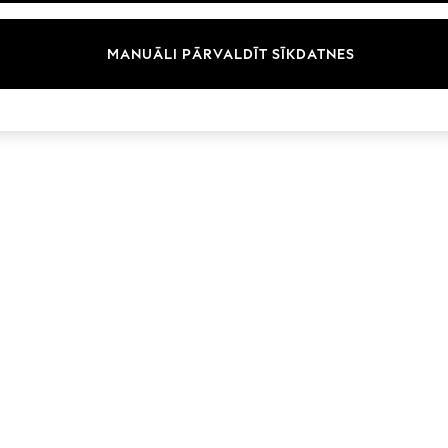
Zīmoli
MANUĀLI PĀRVALDĪT SĪKDATNES
© 2026 Next Germany GmbH. Visas tiesības aizsargātas.