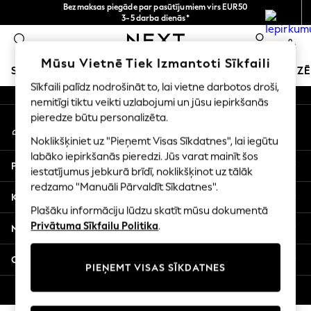
Bezmaksas piegāde par pasūtījumiem virs EUR50
An error occurred on client
3-5 darba dienās*
Tagad jūs varat
0
iepirkties latviešu valodā!
Mūsu sociālie tīkli
Mūsu Vietnē Tiek Izmantoti Sīkfaili
SKOLAS APĢĒRBS
SVĒTKU VEIKALS
MEITENES
ZĒ
Sīkfaili palīdz nodrošināt to, lai vietne darbotos droši,
nemitīgi tiktu veikti uzlabojumi un jūsu iepirkšanās
SCHOOLWEAR
pieredze būtu personalizēta.
Mans konts
All Boys Schoolwear
Pierakstieties savā kontā
Shoes
Noklikšķiniet uz "Pieņemt Visas Sīkdatnes", lai iegūtu
Trousers
labāko iepirkšanās pieredzi. Jūs varat mainīt šos
Palīdzība
Shorts
iestatījumus jebkurā brīdī, noklikšķinot uz tālāk
redzamo "Manuāli Pārvaldīt Sīkdatnes".
Shirts
Konfidencialitāte un juridiskā informācija
Polo Shirts
Plašāku informāciju lūdzu skatīt mūsu dokumentā
Sweatshirts & Jumpers
Privātuma Sīkfailu Politika
.
Nodaļas
Coats & Jackets
Underwear
Citi pakalpojumi
PIEŅEMT VISAS SĪKDATNES
Socks
Multipacks
© 2026 Next Germany GmbH. Visas tiesības aizsargātas.
All Boys Sport & Swimwear