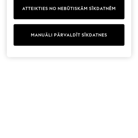
Trainers & Pumps
ATTEIKTIES NO NEBŪTISKĀM SĪKDATNĒM
Swimwear
Tops
Shorts
Joggers
MANUĀLI PĀRVALDĪT SĪKDATNES
adidas
Nike
All Girls Schoolwear
Shoes
Dresses
Trousers
Skirts
Shirts
Polo Shirts
Sweatshirts
Cardigans
Coats & Jackets
Underwear
Socks & Tights