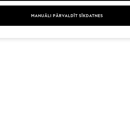
Zīmoli
MANUĀLI PĀRVALDĪT SĪKDATNES
© 2026 Next Germany GmbH. Visas tiesības aizsargātas.