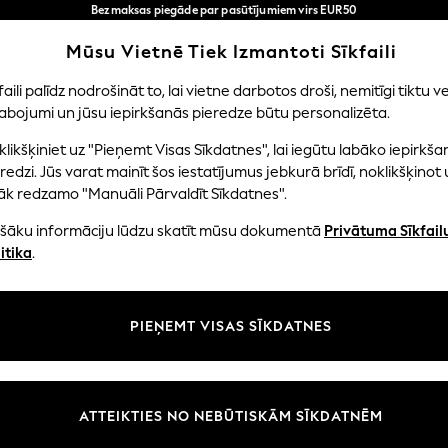
Bezmaksas piegāde par pasūtījumiem virs EUR50
3-5 darba dienās*
Tagad jūs varat
Mūsu Vietnē Tiek Izmantoti Sīkfaili
iepirkties latviešu valodā!
Mūsu sociālie tīkli
faili palīdz nodrošināt to, lai vietne darbotos droši, nemitīgi tiktu ve
abojumi un jūsu iepirkšanās pieredze būtu personalizēta.
EITENES
ZĒNI
MAZULIS
SIEVIETES
VĪRIE
likšķiniet uz "Pieņemt Visas Sīkdatnes", lai iegūtu labāko iepirkša
redzi. Jūs varat mainīt šos iestatījumus jebkurā brīdī, noklikšķinot 
āk redzamo "Manuāli Pārvaldīt Sīkdatnes".
ašāku informāciju lūdzu skatīt mūsu dokumentā
Privātuma Sīkfail
litāte un juridiskā informācija
Nodaļas
itika
.
tātes un sīkfailu politika
Sieviešu
n nosacījumi
Vīriešiem
PIEŅEMT VISAS SĪKDATNES
aldīt sīkfailus
Zēni
uksmju un vērtējumu politika
Meitenes
Sākums
ATTEIKTIES NO NEBŪTISKĀM SĪKDATNĒM
Bērnu