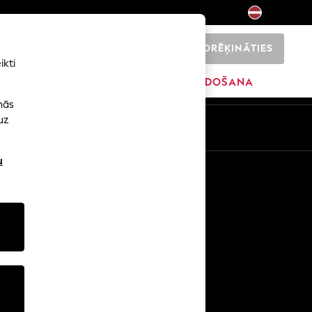
NORĒĶINĀTIES
0
ikti
ŠI
SĀKUMS
ZĪMOLI
IZPĀRDOŠANA
nās
uz
u
Citi pakalpojumi
Mediji un prese
Uzņēmums
NEXT karjeras