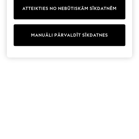
Trainers & Pumps
ATTEIKTIES NO NEBŪTISKĀM SĪKDATNĒM
Swimwear
Tops
Shorts
Joggers
MANUĀLI PĀRVALDĪT SĪKDATNES
adidas
Nike
All Girls Schoolwear
Shoes
Dresses
Trousers
Skirts
Shirts
Polo Shirts
Sweatshirts
Cardigans
Coats & Jackets
Underwear
Socks & Tights