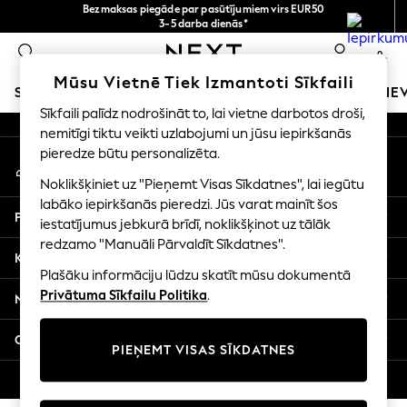
Bezmaksas piegāde par pasūtījumiem virs EUR50
An error occurred on client
3-5 darba dienās*
Tagad jūs varat
0
iepirkties latviešu valodā!
Mūsu sociālie tīkli
Mūsu Vietnē Tiek Izmantoti Sīkfaili
SKOLAS APĢĒRBS
MEITENES
ZĒNI
MAZULIS
SIE
Sīkfaili palīdz nodrošināt to, lai vietne darbotos droši,
nemitīgi tiktu veikti uzlabojumi un jūsu iepirkšanās
SCHOOLWEAR
pieredze būtu personalizēta.
Mans konts
All Boys Schoolwear
Pierakstieties savā kontā
Shoes
Noklikšķiniet uz "Pieņemt Visas Sīkdatnes", lai iegūtu
Trousers
labāko iepirkšanās pieredzi. Jūs varat mainīt šos
Palīdzība
Shorts
iestatījumus jebkurā brīdī, noklikšķinot uz tālāk
redzamo "Manuāli Pārvaldīt Sīkdatnes".
Shirts
Konfidencialitāte un juridiskā informācija
Polo Shirts
Plašāku informāciju lūdzu skatīt mūsu dokumentā
Sweatshirts & Jumpers
Privātuma Sīkfailu Politika
.
Nodaļas
Coats & Jackets
Underwear
Citi pakalpojumi
PIEŅEMT VISAS SĪKDATNES
Socks
Multipacks
© 2026 Next Germany GmbH. Visas tiesības aizsargātas.
All Boys Sport & Swimwear