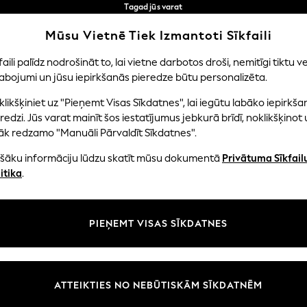
Tagad jūs varat
iepirkties latviešu valodā!
Ātrāk un drošāk,
Mūsu Vietnē Tiek Izmantoti Sīkfaili
norēķināšanās ar Maksājums caur banku
Mūsu sociālie tīkli
faili palīdz nodrošināt to, lai vietne darbotos droši, nemitīgi tiktu ve
abojumi un jūsu iepirkšanās pieredze būtu personalizēta.
NI
MAZULIS
SIEVIETES
VĪRIEŠI
likšķiniet uz "Pieņemt Visas Sīkdatnes", lai iegūtu labāko iepirkša
redzi. Jūs varat mainīt šos iestatījumus jebkurā brīdī, noklikšķinot 
āk redzamo "Manuāli Pārvaldīt Sīkdatnes".
ašāku informāciju lūdzu skatīt mūsu dokumentā
Privātuma Sīkfail
litāte un juridiskā informācija
Nodaļas
itika
.
tātes un sīkfailu politika
Sieviešu
n nosacījumi
Vīriešiem
PIEŅEMT VISAS SĪKDATNES
aldīt sīkfailus
Zēni
uksmju un vērtējumu politika
Meitenes
Sākums
ATTEIKTIES NO NEBŪTISKĀM SĪKDATNĒM
Bērnu