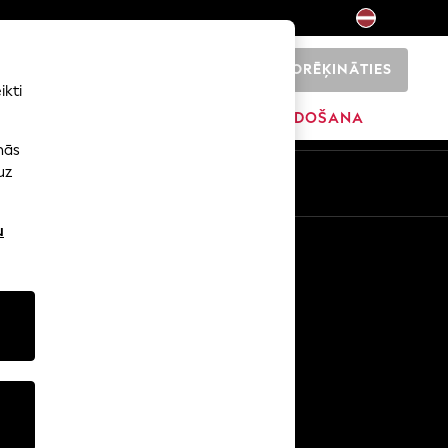
NORĒĶINĀTIES
0
ikti
SĀKUMS
ZĪMOLI
IZPĀRDOŠANA
nās
uz
u
Citi pakalpojumi
Mediji un prese
Uzņēmums
NEXT karjeras