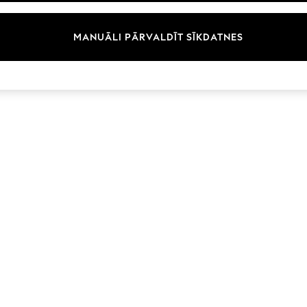
Zīmoli
MANUĀLI PĀRVALDĪT SĪKDATNES
© 2026 Next Germany GmbH. Visas tiesības aizsargātas.