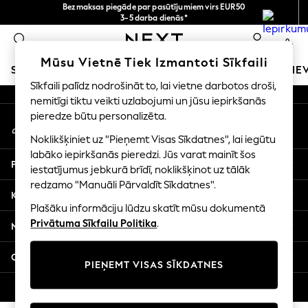
Bezmaksas piegāde par pasūtījumiem virs EUR50
An error occurred on client
3-5 darba dienās*
Tagad jūs varat
0
iepirkties latviešu valodā!
Mūsu sociālie tīkli
Mūsu Vietnē Tiek Izmantoti Sīkfaili
SKOLAS APĢĒRBS
MEITENES
ZĒNI
MAZULIS
SIE
Sīkfaili palīdz nodrošināt to, lai vietne darbotos droši,
nemitīgi tiktu veikti uzlabojumi un jūsu iepirkšanās
SCHOOLWEAR
pieredze būtu personalizēta.
Mans konts
All Boys Schoolwear
Pierakstieties savā kontā
Shoes
Noklikšķiniet uz "Pieņemt Visas Sīkdatnes", lai iegūtu
Trousers
labāko iepirkšanās pieredzi. Jūs varat mainīt šos
Palīdzība
Shorts
iestatījumus jebkurā brīdī, noklikšķinot uz tālāk
redzamo "Manuāli Pārvaldīt Sīkdatnes".
Shirts
Konfidencialitāte un juridiskā informācija
Polo Shirts
Plašāku informāciju lūdzu skatīt mūsu dokumentā
Sweatshirts & Jumpers
Privātuma Sīkfailu Politika
.
Nodaļas
Coats & Jackets
Underwear
Citi pakalpojumi
PIEŅEMT VISAS SĪKDATNES
Socks
Multipacks
© 2026 Next Germany GmbH. Visas tiesības aizsargātas.
All Boys Sport & Swimwear