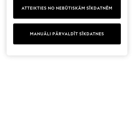
Trainers & Pumps
ATTEIKTIES NO NEBŪTISKĀM SĪKDATNĒM
Swimwear
Tops
Shorts
Joggers
MANUĀLI PĀRVALDĪT SĪKDATNES
adidas
Nike
All Girls Schoolwear
Shoes
Dresses
Trousers
Skirts
Shirts
Polo Shirts
Sweatshirts
Cardigans
Coats & Jackets
Underwear
Socks & Tights