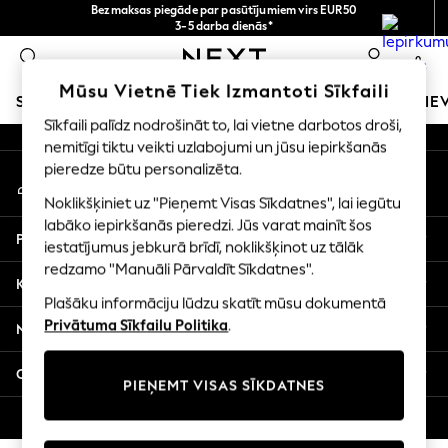
Bezmaksas piegāde par pasūtījumiem virs EUR50
An error occurred on client
3-5 darba dienās*
Tagad jūs varat
0
iepirkties latviešu valodā!
Mūsu sociālie tīkli
Mūsu Vietnē Tiek Izmantoti Sīkfaili
SKOLAS APĢĒRBS
MEITENES
ZĒNI
MAZULIS
SIE
Sīkfaili palīdz nodrošināt to, lai vietne darbotos droši,
nemitīgi tiktu veikti uzlabojumi un jūsu iepirkšanās
SCHOOLWEAR
pieredze būtu personalizēta.
Mans konts
All Boys Schoolwear
Pierakstieties savā kontā
Shoes
Noklikšķiniet uz "Pieņemt Visas Sīkdatnes", lai iegūtu
Trousers
labāko iepirkšanās pieredzi. Jūs varat mainīt šos
Palīdzība
Shorts
iestatījumus jebkurā brīdī, noklikšķinot uz tālāk
redzamo "Manuāli Pārvaldīt Sīkdatnes".
Shirts
Konfidencialitāte un juridiskā informācija
Polo Shirts
Plašāku informāciju lūdzu skatīt mūsu dokumentā
Sweatshirts & Jumpers
Privātuma Sīkfailu Politika
.
Nodaļas
Coats & Jackets
Underwear
Citi pakalpojumi
PIEŅEMT VISAS SĪKDATNES
Socks
Multipacks
© 2026 Next Germany GmbH. Visas tiesības aizsargātas.
All Boys Sport & Swimwear