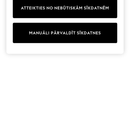
Trainers & Pumps
ATTEIKTIES NO NEBŪTISKĀM SĪKDATNĒM
Swimwear
Tops
Shorts
Joggers
MANUĀLI PĀRVALDĪT SĪKDATNES
adidas
Nike
All Girls Schoolwear
Shoes
Dresses
Trousers
Skirts
Shirts
Polo Shirts
Sweatshirts
Cardigans
Coats & Jackets
Underwear
Socks & Tights