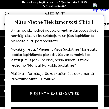
Bezmaksas piegāde par pasūtījumiem virs EUR50
An error occurred on client
3-5 darba dienās*
Tagad jūs varat
0
iepirkties latviešu valodā!
Mūsu sociālie tīkli
Mūsu Vietnē Tiek Izmantoti Sīkfaili
SKOLAS APĢĒRBS
SVĒTKU VEIKALS
MEITENES
ZĒ
Sīkfaili palīdz nodrošināt to, lai vietne darbotos droši,
nemitīgi tiktu veikti uzlabojumi un jūsu iepirkšanās
SCHOOLWEAR
pieredze būtu personalizēta.
Mans konts
All Boys Schoolwear
Pierakstieties savā kontā
Shoes
Noklikšķiniet uz "Pieņemt Visas Sīkdatnes", lai iegūtu
Trousers
labāko iepirkšanās pieredzi. Jūs varat mainīt šos
Palīdzība
Shorts
iestatījumus jebkurā brīdī, noklikšķinot uz tālāk
redzamo "Manuāli Pārvaldīt Sīkdatnes".
Shirts
Konfidencialitāte un juridiskā informācija
Polo Shirts
Plašāku informāciju lūdzu skatīt mūsu dokumentā
Sweatshirts & Jumpers
Privātuma Sīkfailu Politika
.
Nodaļas
Coats & Jackets
Underwear
Citi pakalpojumi
PIEŅEMT VISAS SĪKDATNES
Socks
Multipacks
© 2026 Next Germany GmbH. Visas tiesības aizsargātas.
All Boys Sport & Swimwear