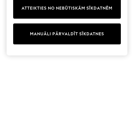
Trainers & Pumps
ATTEIKTIES NO NEBŪTISKĀM SĪKDATNĒM
Swimwear
Tops
Shorts
Joggers
MANUĀLI PĀRVALDĪT SĪKDATNES
adidas
Nike
All Girls Schoolwear
Shoes
Dresses
Trousers
Skirts
Shirts
Polo Shirts
Sweatshirts
Cardigans
Coats & Jackets
Underwear
Socks & Tights