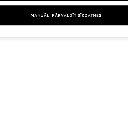
Zīmoli
MANUĀLI PĀRVALDĪT SĪKDATNES
© 2026 Next Germany GmbH. Visas tiesības aizsargātas.