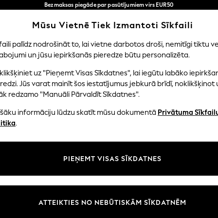
Bezmaksas piegāde par pasūtījumiem virs EUR50
3-5 darba dienās*
Tagad jūs varat
Mūsu Vietnē Tiek Izmantoti Sīkfaili
iepirkties latviešu valodā!
Mūsu sociālie tīkli
faili palīdz nodrošināt to, lai vietne darbotos droši, nemitīgi tiktu ve
abojumi un jūsu iepirkšanās pieredze būtu personalizēta.
EITENES
ZĒNI
MAZULIS
SIEVIETES
VĪRIE
likšķiniet uz "Pieņemt Visas Sīkdatnes", lai iegūtu labāko iepirkša
redzi. Jūs varat mainīt šos iestatījumus jebkurā brīdī, noklikšķinot 
āk redzamo "Manuāli Pārvaldīt Sīkdatnes".
ašāku informāciju lūdzu skatīt mūsu dokumentā
Privātuma Sīkfail
litāte un juridiskā informācija
Nodaļas
itika
.
tātes un sīkfailu politika
Sieviešu
n nosacījumi
Vīriešiem
PIEŅEMT VISAS SĪKDATNES
aldīt sīkfailus
Zēni
uksmju un vērtējumu politika
Meitenes
Sākums
ATTEIKTIES NO NEBŪTISKĀM SĪKDATNĒM
Bērnu