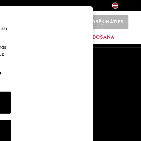
NORĒĶINĀTIES
0
ikti
ŠI
SĀKUMS
ZĪMOLI
IZPĀRDOŠANA
nās
uz
u
Citi pakalpojumi
Mediji un prese
Uzņēmums
NEXT karjeras