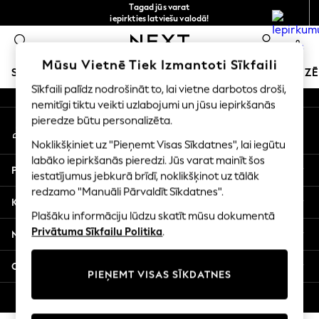
Tagad jūs varat
An error occurred on client
iepirkties latviešu valodā!
Ātrāk un drošāk,
0
norēķināšanās ar Maksājums caur banku
Mūsu sociālie tīkli
Mūsu Vietnē Tiek Izmantoti Sīkfaili
SKOLAS APĢĒRBS
SVĒTKU VEIKALS
MEITENES
ZĒ
Sīkfaili palīdz nodrošināt to, lai vietne darbotos droši,
nemitīgi tiktu veikti uzlabojumi un jūsu iepirkšanās
SCHOOLWEAR
pieredze būtu personalizēta.
Mans konts
All Boys Schoolwear
Pierakstieties savā kontā
Shoes
Noklikšķiniet uz "Pieņemt Visas Sīkdatnes", lai iegūtu
Trousers
labāko iepirkšanās pieredzi. Jūs varat mainīt šos
Palīdzība
Shorts
iestatījumus jebkurā brīdī, noklikšķinot uz tālāk
redzamo "Manuāli Pārvaldīt Sīkdatnes".
Shirts
Konfidencialitāte un juridiskā informācija
Polo Shirts
Plašāku informāciju lūdzu skatīt mūsu dokumentā
Sweatshirts & Jumpers
Privātuma Sīkfailu Politika
.
Nodaļas
Coats & Jackets
Underwear
Citi pakalpojumi
PIEŅEMT VISAS SĪKDATNES
Socks
Multipacks
© 2026 Next Germany GmbH. Visas tiesības aizsargātas.
All Boys Sport & Swimwear