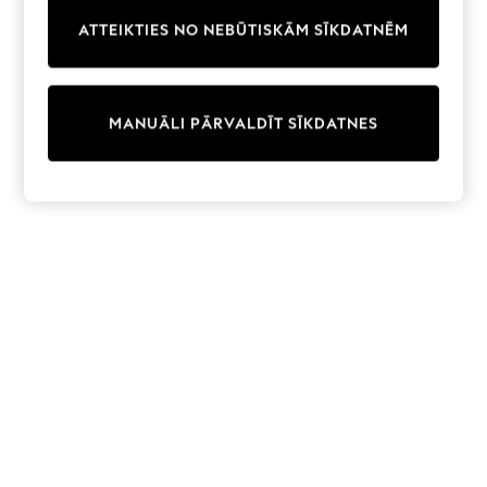
Trainers & Pumps
ATTEIKTIES NO NEBŪTISKĀM SĪKDATNĒM
Swimwear
Tops
Shorts
Joggers
MANUĀLI PĀRVALDĪT SĪKDATNES
adidas
Nike
All Girls Schoolwear
Shoes
Dresses
Trousers
Skirts
Shirts
Polo Shirts
Sweatshirts
Cardigans
Coats & Jackets
Underwear
Socks & Tights