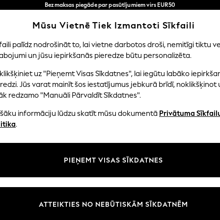
Bezmaksas piegāde par pasūtījumiem virs EUR50
3-5 darba dienās*
Tagad jūs varat
Mūsu Vietnē Tiek Izmantoti Sīkfaili
iepirkties latviešu valodā!
Mūsu sociālie tīkli
faili palīdz nodrošināt to, lai vietne darbotos droši, nemitīgi tiktu ve
abojumi un jūsu iepirkšanās pieredze būtu personalizēta.
NI
MAZULIS
SIEVIETES
VĪRIEŠI
likšķiniet uz "Pieņemt Visas Sīkdatnes", lai iegūtu labāko iepirkša
redzi. Jūs varat mainīt šos iestatījumus jebkurā brīdī, noklikšķinot 
āk redzamo "Manuāli Pārvaldīt Sīkdatnes".
ašāku informāciju lūdzu skatīt mūsu dokumentā
Privātuma Sīkfail
litāte un juridiskā informācija
Nodaļas
itika
.
tātes un sīkfailu politika
Sieviešu
n nosacījumi
Vīriešiem
PIEŅEMT VISAS SĪKDATNES
aldīt sīkfailus
Zēni
uksmju un vērtējumu politika
Meitenes
Sākums
ATTEIKTIES NO NEBŪTISKĀM SĪKDATNĒM
Bērnu