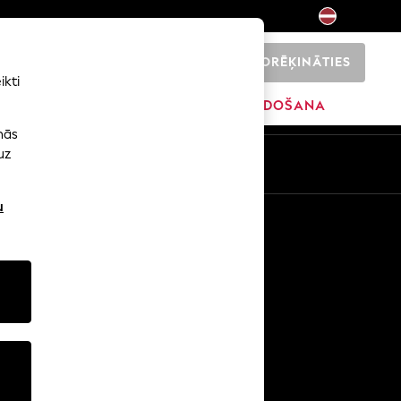
NORĒĶINĀTIES
0
ikti
SĀKUMS
ZĪMOLI
IZPĀRDOŠANA
nās
uz
u
Citi pakalpojumi
Mediji un prese
Uzņēmums
NEXT karjeras