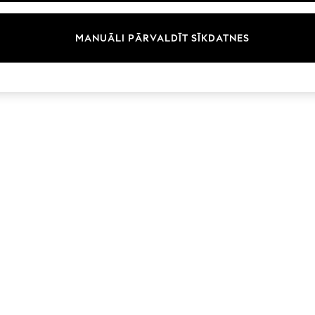
Zīmoli
MANUĀLI PĀRVALDĪT SĪKDATNES
© 2026 Next Germany GmbH. Visas tiesības aizsargātas.