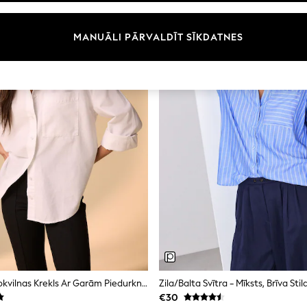
MANUĀLI PĀRVALDĪT SĪKDATNES
Balts - Brīva Kokvilnas Krekls Ar Garām Piedurknēm
€30