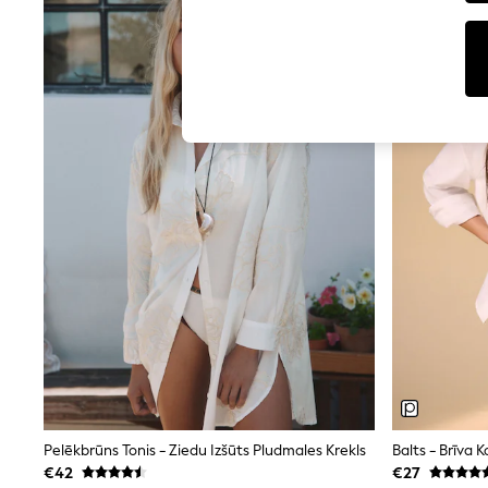
Tops
Shorts
Joggers
adidas
Nike
All Girls Schoolwear
Shoes
Dresses
Trousers
Skirts
Shirts
Polo Shirts
Sweatshirts
Cardigans
Coats & Jackets
Underwear
Socks & Tights
Multipacks
All Girls Sports & Swimwear
Trainers & Pumps
Swimwear
Tops
Pelēkbrūns Tonis - Ziedu Izšūts Pludmales Krekls
Leggings
€42
€27
Shorts