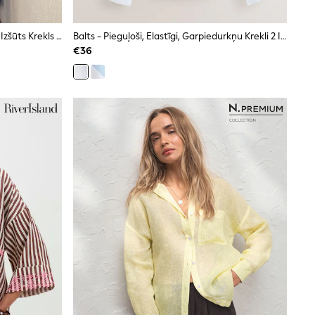
Melnā Palma - Never Fully Dressed Izšūts Krekls Ar Garām Piedurknēm
Balts - Pieguļoši, Elastīgi, Garpiedurkņu Krekli 2 Iepakojumā
€36