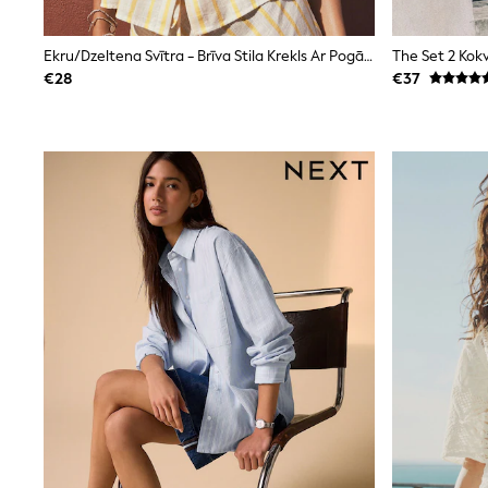
Clarks
Start Rite
Ekru/dzeltena Svītra - Brīva Stila Krekls Ar Pogām Un Linu
The Set 2 Kok
Smiggle
€28
€37
Eastpak
All Accessories
All Bags & Backpacks
Girls Bags
Boys Bags
Lunchbags
Drink Bottles
Stationery
Jumpers
Polo Shirts
T-Shirts
Bags
Blouses
Shirts
Polo Shirts
HOLIDAY SHOP
Women's Holiday Shop
All Swimwear
All Beachwear
Bags & Accessories