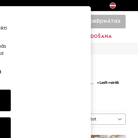
NORĒĶINĀTIES
0
ikti
ŠI
SĀKUMS
ZĪMOLI
IZPĀRDOŠANA
nās
uz
u
 krekliem ar volāniem — iepazīstieties ar jaunās
+ Lasīt vairāk
tes iedvesmotie dizaini aptver gan mūsdienīgas
egli papildinās mūsu šiko
svārku
kolekcija.
as
Kārtot
VAIRĀK