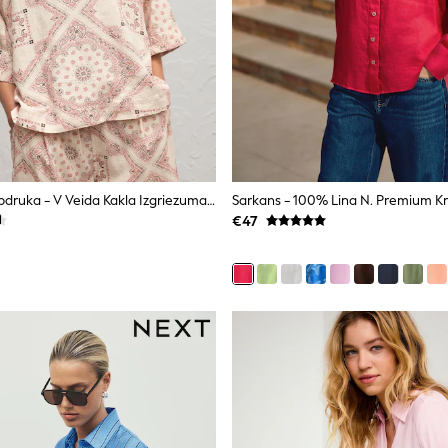
Ekru Peislija Apdruka - V Veida Kakla Izgriezuma Lina Maisījuma Regbija Krekls
€47