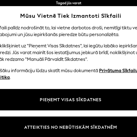
Tagad jūs varat
iepirkties latviešu valodā!
Ātrāk un drošāk,
Mūsu Vietnē Tiek Izmantoti Sīkfaili
norēķināšanās ar Maksājums caur banku
faili palīdz nodrošināt to, lai vietne darbotos droši, nemitīgi tiktu ve
abojumi un jūsu iepirkšanās pieredze būtu personalizēta.
EITENES
ZĒNI
MAZULIS
SIEVIETES
VĪRIE
likšķiniet uz "Pieņemt Visas Sīkdatnes", lai iegūtu labāko iepirkša
redzi. Jūs varat mainīt šos iestatījumus jebkurā brīdī, noklikšķinot 
āk redzamo "Manuāli Pārvaldīt Sīkdatnes".
SIEVIEŠU KREKLI
(2452)
ašāku informāciju lūdzu skatīt mūsu dokumentā
Privātuma Sīkfail
itika
.
 iedvesmojošo kolekciju. No klasiskiem baltiem krekliem līdz brīvā laika
sienamiem elementiem un krekliem ar ikdienas apdari. Mūsu modes ska
kas un ziedu rakstus, piešķirot jūsu garderobei vasarīgu noskaņu, ko vi
Iespiests
Kokvilna
Lietderība
Darba apģērbs
Ikdien
PIEŅEMT VISAS SĪKDATNES
Izmērs
Zīmols
Krāsa
ATTEIKTIES NO NEBŪTISKĀM SĪKDATNĒM