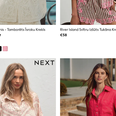
is - Tamborēts Īsroku Krekls
River Island Svītru Izšūts Tukāna Kr
€58