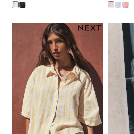
Joggers
adidas
Nike
Shop All
Shoes
Coats & Jackets
Bags & Accessories
Shirts
Polo Shirts
Shop all
Shoes
Coats & Jackets
Bags
Polo Shirts
Blue
Black
White
Grey
Green
Red
All Branded Schoolwear
adidas
Nike
Hype