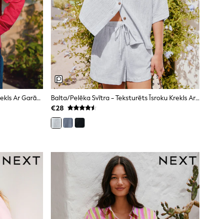
Sarkans - 100% Lina N. Premium Krekls Ar Garām Piedurknēm
Balta/pelēka Svītra - Teksturēts Īsroku Krekls Ar Linu
€28