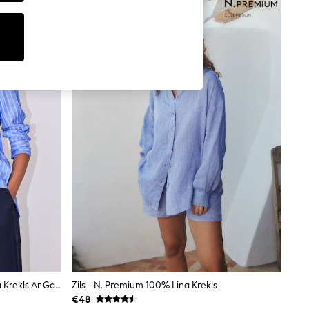
Zila/balta Svītra - Mīksts, Brīva Stila Krekls Ar Garām Piedurknēm
Zils - N. Premium 100% Lina Krekls
€48