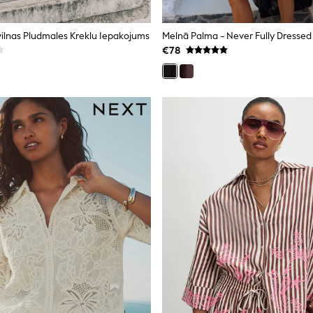
vilnas Pludmales Kreklu Iepakojums
€78