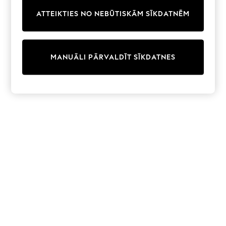
Trainers & Pumps
ATTEIKTIES NO NEBŪTISKĀM SĪKDATNĒM
Swimwear
Tops
Shorts
Joggers
MANUĀLI PĀRVALDĪT SĪKDATNES
adidas
Nike
All Girls Schoolwear
Shoes
Dresses
Trousers
Skirts
Shirts
Polo Shirts
Sweatshirts
Cardigans
Coats & Jackets
Underwear
Socks & Tights