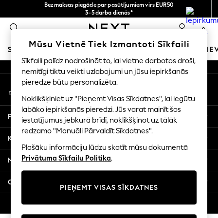
Bezmaksas piegāde par pasūtījumiem virs EUR50
An error occurred on client
3-5 darba dienās*
Tagad jūs varat
0
iepirkties latviešu valodā!
Mūsu sociālie tīkli
Mūsu Vietnē Tiek Izmantoti Sīkfaili
SKOLAS APĢĒRBS
MEITENES
ZĒNI
MAZULIS
SIE
Sīkfaili palīdz nodrošināt to, lai vietne darbotos droši,
nemitīgi tiktu veikti uzlabojumi un jūsu iepirkšanās
SCHOOLWEAR
pieredze būtu personalizēta.
Mans konts
All Boys Schoolwear
Pierakstieties savā kontā
Shoes
Noklikšķiniet uz "Pieņemt Visas Sīkdatnes", lai iegūtu
Trousers
labāko iepirkšanās pieredzi. Jūs varat mainīt šos
Palīdzība
Shorts
iestatījumus jebkurā brīdī, noklikšķinot uz tālāk
redzamo "Manuāli Pārvaldīt Sīkdatnes".
Shirts
Konfidencialitāte un juridiskā informācija
Polo Shirts
Plašāku informāciju lūdzu skatīt mūsu dokumentā
Sweatshirts & Jumpers
Privātuma Sīkfailu Politika
.
Nodaļas
Coats & Jackets
Underwear
Citi pakalpojumi
PIEŅEMT VISAS SĪKDATNES
Socks
Multipacks
© 2026 Next Germany GmbH. Visas tiesības aizsargātas.
All Boys Sport & Swimwear