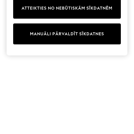
Trainers & Pumps
ATTEIKTIES NO NEBŪTISKĀM SĪKDATNĒM
Swimwear
Tops
Shorts
Joggers
MANUĀLI PĀRVALDĪT SĪKDATNES
adidas
Nike
All Girls Schoolwear
Shoes
Dresses
Trousers
Skirts
Shirts
Polo Shirts
Sweatshirts
Cardigans
Coats & Jackets
Underwear
Socks & Tights