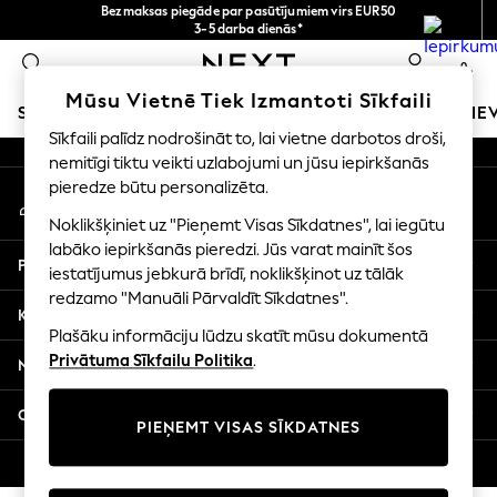
Bezmaksas piegāde par pasūtījumiem virs EUR50
An error occurred on client
3-5 darba dienās*
Tagad jūs varat
0
iepirkties latviešu valodā!
Mūsu sociālie tīkli
Mūsu Vietnē Tiek Izmantoti Sīkfaili
SKOLAS APĢĒRBS
MEITENES
ZĒNI
MAZULIS
SIE
Sīkfaili palīdz nodrošināt to, lai vietne darbotos droši,
nemitīgi tiktu veikti uzlabojumi un jūsu iepirkšanās
SCHOOLWEAR
pieredze būtu personalizēta.
Mans konts
All Boys Schoolwear
Pierakstieties savā kontā
Shoes
Noklikšķiniet uz "Pieņemt Visas Sīkdatnes", lai iegūtu
Trousers
labāko iepirkšanās pieredzi. Jūs varat mainīt šos
Palīdzība
Shorts
iestatījumus jebkurā brīdī, noklikšķinot uz tālāk
redzamo "Manuāli Pārvaldīt Sīkdatnes".
Shirts
Konfidencialitāte un juridiskā informācija
Polo Shirts
Plašāku informāciju lūdzu skatīt mūsu dokumentā
Sweatshirts & Jumpers
Privātuma Sīkfailu Politika
.
Nodaļas
Coats & Jackets
Underwear
Citi pakalpojumi
PIEŅEMT VISAS SĪKDATNES
Socks
Multipacks
© 2026 Next Germany GmbH. Visas tiesības aizsargātas.
All Boys Sport & Swimwear