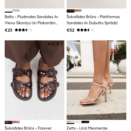
T-Shirts
Vests
Boys Holiday Shop
Balts - Pludmales Sandales Ar
Šokolādes Brūns - Platformas
All swimwear
Vienu Siksniņu Un Plakanām
Sandales Ar Dubulto Sprādzi
Ponchos & Toweling sets
Kājām
€23
€52
Sun Hats & Caps
Polo Shirts
Rash Vests
Sandals & Sliders
Shirts
Shorts
Sunglasses
Sunsafe Swimwear
Swimshorts
Tops & T-Shirts
Girls Holiday Shop
All swimwear
Beach Dresses & Kaftans
Dresses
Sun Hats & Caps
Jumpsuits & Playsuits
Rash Vests
Sandals & Sliders
Šokolādes Brūns - Forever
Zelts - Linzi Mesmerize