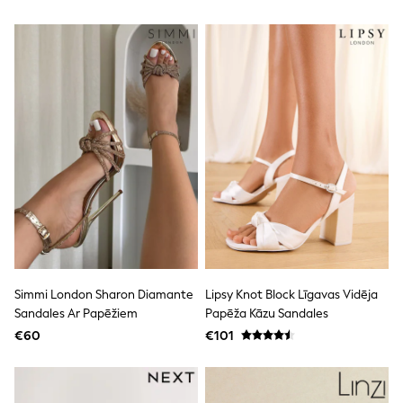
Trending: Clogs
Toy Story
THE SET
50 - 92cm
98 - 110cm
116 - 134cm
140 - 174cm
All Clothing
T-Shirts
Dresses
Shorts & Skirts
Coats & Jackets
Sweatshirts & Hoodies
Knitwear
Sets & Outfits
Tops
Nightwear & Pyjamas
Simmi London Sharon Diamante
Lipsy Knot Block Līgavas Vidēja
Trousers & Leggings
Sandales Ar Papēžiem
Papēža Kāzu Sandales
Shirts & Blouses
€60
€101
Swimwear
Jeans
Jumpsuits & Playsuits
Multipacks