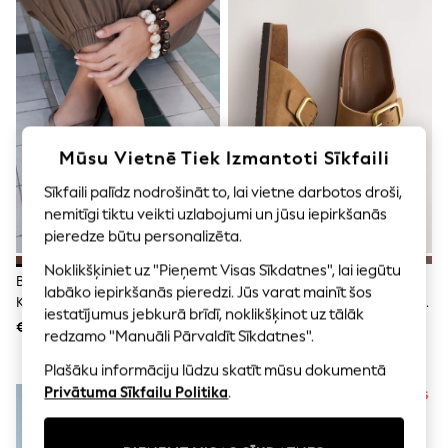
Shorts
Joggers
adidas
Nike
All Girls Schoolwear
Shoes
Dresses
Trousers
Mūsu Vietnē Tiek Izmantoti Sīkfaili
Skirts
Shirts
Sīkfaili palīdz nodrošināt to, lai vietne darbotos droši,
Polo Shirts
Sweatshirts
nemitīgi tiktu veikti uzlabojumi un jūsu iepirkšanās
Cardigans
pieredze būtu personalizēta.
Coats & Jackets
Noklikšķiniet uz "Pieņemt Visas Sīkdatnes", lai iegūtu
Underwear
Brūna Krāsa - Havaianas
Dzeltenbrūns - Forever
Socks & Tights
labāko iepirkšanās pieredzi. Jūs varat mainīt šos
Kvadrātveida Iešļūcenes
Comfort® Sandales Ar Dubulto
Multipacks
iestatījumus jebkurā brīdī, noklikšķinot uz tālāk
Siksniņu Un Zolīti
€40
€36
All Girls Sports & Swimwear
redzamo "Manuāli Pārvaldīt Sīkdatnes".
Trainers & Pumps
Swimwear
Plašāku informāciju lūdzu skatīt mūsu dokumentā
Tops
Privātuma Sīkfailu Politika
.
Leggings
Shorts
Joggers