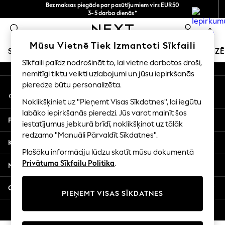
Bezmaksas piegāde par pasūtījumiem virs EUR50
An error occurred on client
3-5 darba dienās*
Tagad jūs varat
0
iepirkties latviešu valodā!
Mūsu sociālie tīkli
Mūsu Vietnē Tiek Izmantoti Sīkfaili
SKOLAS APĢĒRBS
SVĒTKU VEIKALS
MEITENES
ZĒ
Sīkfaili palīdz nodrošināt to, lai vietne darbotos droši,
nemitīgi tiktu veikti uzlabojumi un jūsu iepirkšanās
SCHOOLWEAR
pieredze būtu personalizēta.
Mans konts
All Boys Schoolwear
Pierakstieties savā kontā
Shoes
Noklikšķiniet uz "Pieņemt Visas Sīkdatnes", lai iegūtu
Trousers
labāko iepirkšanās pieredzi. Jūs varat mainīt šos
Palīdzība
Shorts
iestatījumus jebkurā brīdī, noklikšķinot uz tālāk
redzamo "Manuāli Pārvaldīt Sīkdatnes".
Shirts
Konfidencialitāte un juridiskā informācija
Polo Shirts
Plašāku informāciju lūdzu skatīt mūsu dokumentā
Sweatshirts & Jumpers
Privātuma Sīkfailu Politika
.
Nodaļas
Coats & Jackets
Underwear
Citi pakalpojumi
PIEŅEMT VISAS SĪKDATNES
Socks
Multipacks
© 2026 Next Germany GmbH. Visas tiesības aizsargātas.
All Boys Sport & Swimwear