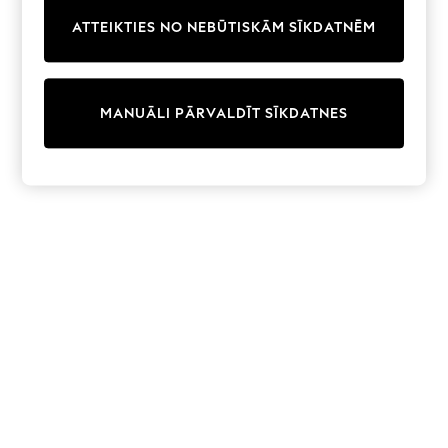
Trainers & Pumps
ATTEIKTIES NO NEBŪTISKĀM SĪKDATNĒM
Swimwear
Tops
Shorts
Joggers
MANUĀLI PĀRVALDĪT SĪKDATNES
adidas
Nike
All Girls Schoolwear
Shoes
Dresses
Trousers
Skirts
Shirts
Polo Shirts
Sweatshirts
Cardigans
Coats & Jackets
Underwear
Socks & Tights