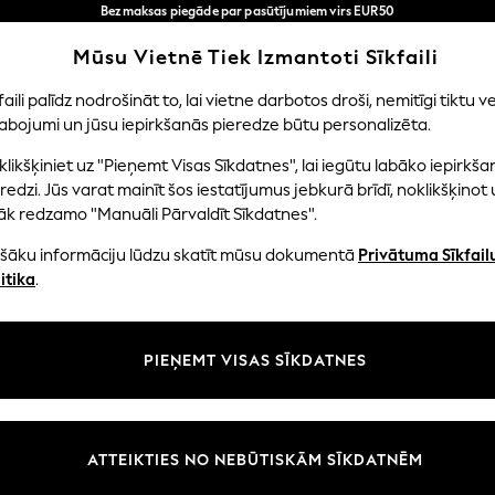
Bezmaksas piegāde par pasūtījumiem virs EUR50
3-5 darba dienās*
Tagad jūs varat
Mūsu Vietnē Tiek Izmantoti Sīkfaili
iepirkties latviešu valodā!
Mūsu sociālie tīkli
faili palīdz nodrošināt to, lai vietne darbotos droši, nemitīgi tiktu ve
abojumi un jūsu iepirkšanās pieredze būtu personalizēta.
EITENES
ZĒNI
MAZULIS
SIEVIETES
VĪRIE
likšķiniet uz "Pieņemt Visas Sīkdatnes", lai iegūtu labāko iepirkša
redzi. Jūs varat mainīt šos iestatījumus jebkurā brīdī, noklikšķinot 
āk redzamo "Manuāli Pārvaldīt Sīkdatnes".
ašāku informāciju lūdzu skatīt mūsu dokumentā
Privātuma Sīkfail
litāte un juridiskā informācija
Nodaļas
itika
.
tātes un sīkfailu politika
Sieviešu
n nosacījumi
Vīriešiem
PIEŅEMT VISAS SĪKDATNES
aldīt sīkfailus
Zēni
uksmju un vērtējumu politika
Meitenes
Sākums
ATTEIKTIES NO NEBŪTISKĀM SĪKDATNĒM
Bērnu