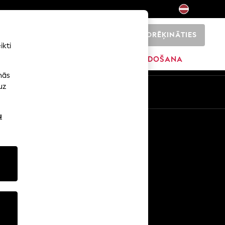
NORĒĶINĀTIES
0
ikti
ŠI
SĀKUMS
ZĪMOLI
IZPĀRDOŠANA
nās
uz
u
Citi pakalpojumi
Mediji un prese
Uzņēmums
NEXT karjeras