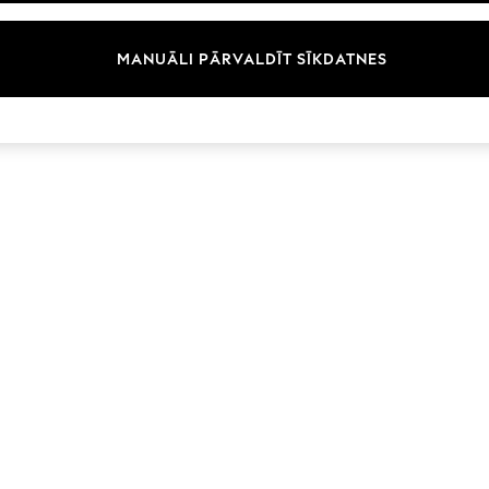
Zīmoli
MANUĀLI PĀRVALDĪT SĪKDATNES
© 2026 Next Germany GmbH. Visas tiesības aizsargātas.