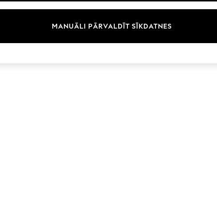
Zīmoli
MANUĀLI PĀRVALDĪT SĪKDATNES
© 2026 Next Germany GmbH. Visas tiesības aizsargātas.