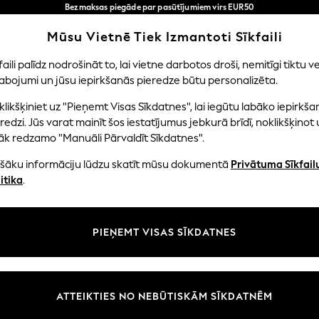
Bezmaksas piegāde par pasūtījumiem virs EUR50
3-5 darba dienās*
Tagad jūs varat
Mūsu Vietnē Tiek Izmantoti Sīkfaili
iepirkties latviešu valodā!
Mūsu sociālie tīkli
faili palīdz nodrošināt to, lai vietne darbotos droši, nemitīgi tiktu ve
abojumi un jūsu iepirkšanās pieredze būtu personalizēta.
EITENES
ZĒNI
MAZULIS
SIEVIETES
VĪRIE
likšķiniet uz "Pieņemt Visas Sīkdatnes", lai iegūtu labāko iepirkša
redzi. Jūs varat mainīt šos iestatījumus jebkurā brīdī, noklikšķinot 
āk redzamo "Manuāli Pārvaldīt Sīkdatnes".
ašāku informāciju lūdzu skatīt mūsu dokumentā
Privātuma Sīkfail
litāte un juridiskā informācija
Nodaļas
itika
.
tātes un sīkfailu politika
Sieviešu
n nosacījumi
Vīriešiem
PIEŅEMT VISAS SĪKDATNES
aldīt sīkfailus
Zēni
uksmju un vērtējumu politika
Meitenes
Sākums
ATTEIKTIES NO NEBŪTISKĀM SĪKDATNĒM
Bērnu