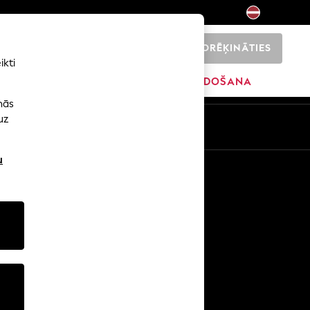
NORĒĶINĀTIES
0
ikti
ŠI
SĀKUMS
ZĪMOLI
IZPĀRDOŠANA
nās
uz
u
Citi pakalpojumi
Mediji un prese
Uzņēmums
NEXT karjeras