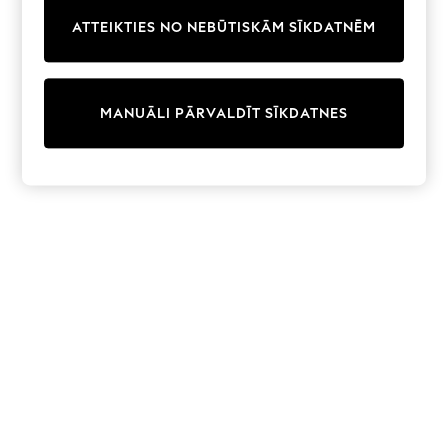
Trainers & Pumps
ATTEIKTIES NO NEBŪTISKĀM SĪKDATNĒM
Swimwear
Tops
Shorts
Joggers
MANUĀLI PĀRVALDĪT SĪKDATNES
adidas
Nike
All Girls Schoolwear
Shoes
Dresses
Trousers
Skirts
Shirts
Polo Shirts
Sweatshirts
Cardigans
Coats & Jackets
Underwear
Socks & Tights