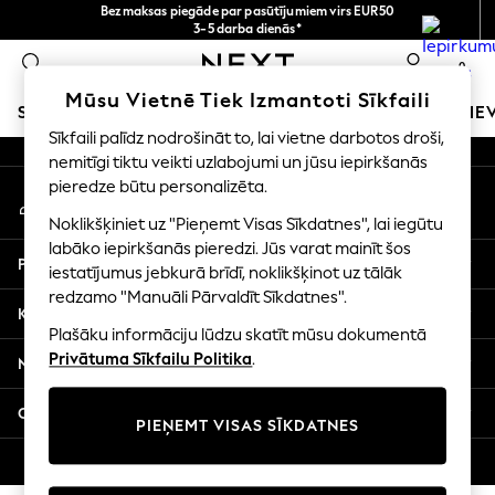
Bezmaksas piegāde par pasūtījumiem virs EUR50
An error occurred on client
3-5 darba dienās*
Tagad jūs varat
0
iepirkties latviešu valodā!
Mūsu sociālie tīkli
Mūsu Vietnē Tiek Izmantoti Sīkfaili
SKOLAS APĢĒRBS
MEITENES
ZĒNI
MAZULIS
SIE
Sīkfaili palīdz nodrošināt to, lai vietne darbotos droši,
nemitīgi tiktu veikti uzlabojumi un jūsu iepirkšanās
SCHOOLWEAR
pieredze būtu personalizēta.
Mans konts
All Boys Schoolwear
Pierakstieties savā kontā
Shoes
Noklikšķiniet uz "Pieņemt Visas Sīkdatnes", lai iegūtu
Trousers
labāko iepirkšanās pieredzi. Jūs varat mainīt šos
Palīdzība
Shorts
iestatījumus jebkurā brīdī, noklikšķinot uz tālāk
redzamo "Manuāli Pārvaldīt Sīkdatnes".
Shirts
Konfidencialitāte un juridiskā informācija
Polo Shirts
Plašāku informāciju lūdzu skatīt mūsu dokumentā
Sweatshirts & Jumpers
Privātuma Sīkfailu Politika
.
Nodaļas
Coats & Jackets
Underwear
Citi pakalpojumi
PIEŅEMT VISAS SĪKDATNES
Socks
Multipacks
© 2026 Next Germany GmbH. Visas tiesības aizsargātas.
All Boys Sport & Swimwear