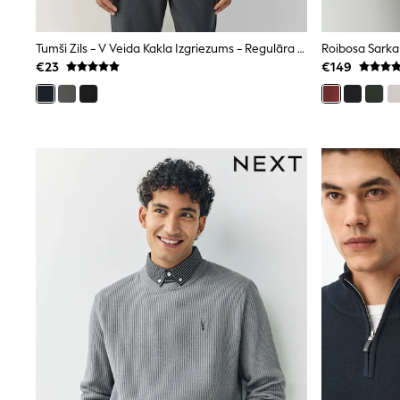
Joggers
adidas
Nike
Tumši Zils - V Veida Kakla Izgriezums - Regulāra Piegriezuma Kokvilnas Džemperis
Shop All
€23
€149
Shoes
Coats & Jackets
Bags & Accessories
Shirts
Polo Shirts
Shop all
Shoes
Coats & Jackets
Bags
Polo Shirts
Blue
Black
White
Grey
Green
Red
All Branded Schoolwear
adidas
Nike
Hype