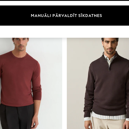
Izmērs
Zīmols
Krāsa
MANUĀLI PĀRVALDĪT SĪKDATNES
JAUNUMI