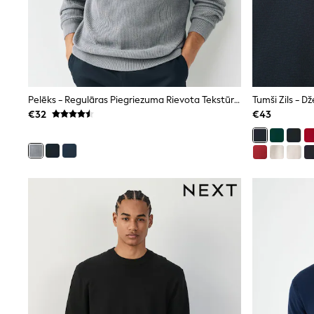
Clarks
Start Rite
Smiggle
Eastpak
All Accessories
All Bags & Backpacks
Girls Bags
Pelēks - Regulāras Piegriezuma Rievota Tekstūras Džemperis Ar Imitāciju
Boys Bags
€32
€43
Lunchbags
Drink Bottles
Stationery
Jumpers
Polo Shirts
T-Shirts
Bags
Blouses
Shirts
Polo Shirts
HOLIDAY SHOP
Women's Holiday Shop
All Swimwear
All Beachwear
Bags & Accessories