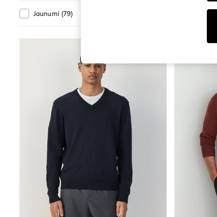
Tops
Shorts
Nodaļa
Jaunumi
(
79
)
Izpārdošana
(
700
)
Joggers
adidas
Nike
All Girls Schoolwear
Shoes
Dresses
Trousers
Skirts
Shirts
Polo Shirts
Sweatshirts
Cardigans
Coats & Jackets
Underwear
Socks & Tights
Multipacks
All Girls Sports & Swimwear
Trainers & Pumps
Swimwear
Tops
Leggings
Shorts