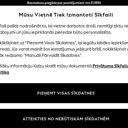
Bezmaksas piegāde par pasūtījumiem virs EUR50
3-5 darba dienās*
Tagad jūs varat
Mūsu Vietnē Tiek Izmantoti Sīkfaili
iepirkties latviešu valodā!
faili palīdz nodrošināt to, lai vietne darbotos droši, nemitīgi tiktu ve
abojumi un jūsu iepirkšanās pieredze būtu personalizēta.
NI
MAZULIS
SIEVIETES
VĪRIEŠI
likšķiniet uz "Pieņemt Visas Sīkdatnes", lai iegūtu labāko iepirkša
redzi. Jūs varat mainīt šos iestatījumus jebkurā brīdī, noklikšķinot 
āk redzamo "Manuāli Pārvaldīt Sīkdatnes".
VĪRIEŠU DŽEMPERI
(1464)
ašāku informāciju lūdzu skatīt mūsu dokumentā
Privātuma Sīkfail
itika
.
 look. Layer up on your off-duty days for smart casual attire with sma
les from our knitwear collection that will see you season after season
yer in transitional weather. With premium styles for the season, browse 
PIEŅEMT VISAS SĪKDATNES
nes and Lyle & Scott, the striped and cable knit jumpers are a must-have
bour
Round / Crew
Rāvējslēdzēja
V veida kakla
Vienkāršs
Krāsu
Neck
kakla
izgriezums
izgriezums
ATTEIKTIES NO NEBŪTISKĀM SĪKDATNĒM