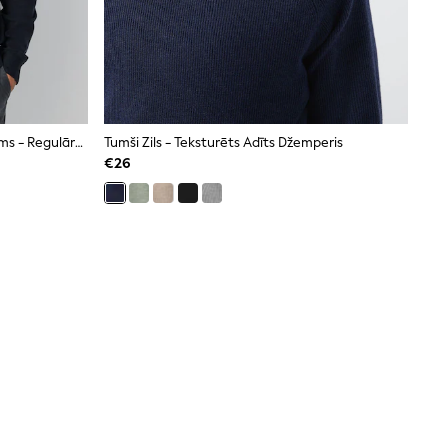
Tumši Zils - Apkakles Kakla Izgriezums - Regulāra Piegriezuma Kokvilnas Džemperis
Tumši Zils - Teksturēts Adīts Džemperis
€26