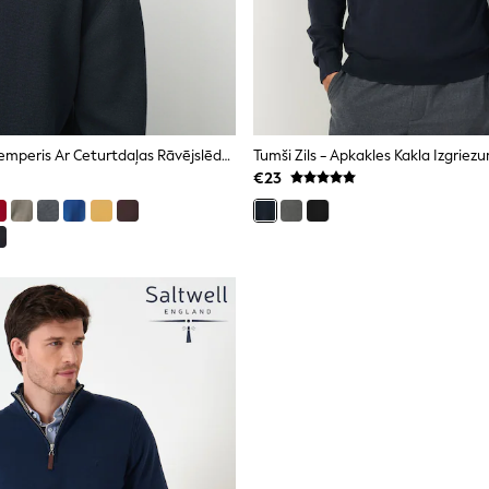
Tumši Zils - Džemperis Ar Ceturtdaļas Rāvējslēdzēju
€23