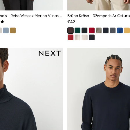
Roibosa Sarkanais - Reiss Wessex Merino Vilnas Džemperis Ar Apaļu Kakla Izgriezumu
€42