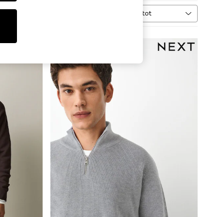
Kārtot
VAIRĀK