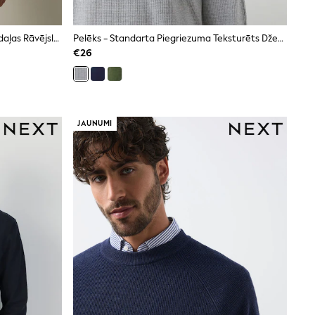
Brūna Krāsa - Džemperis Ar Ceturtdaļas Rāvējslēdzēju
Pelēks - Standarta Piegriezuma Teksturēts Džemperis Ar Ceturtdaļas Rāvējslēdzēju
€26
JAUNUMI