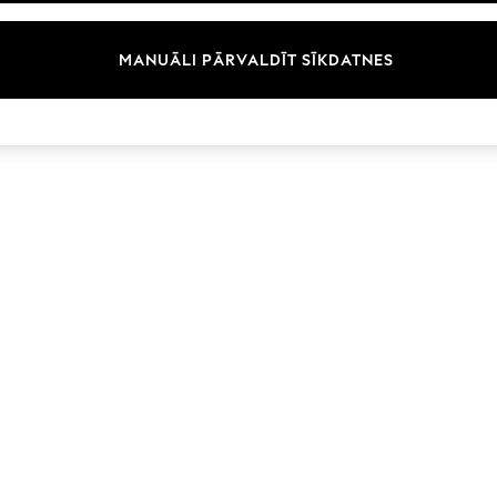
Zīmoli
MANUĀLI PĀRVALDĪT SĪKDATNES
© 2026 Next Germany GmbH. Visas tiesības aizsargātas.