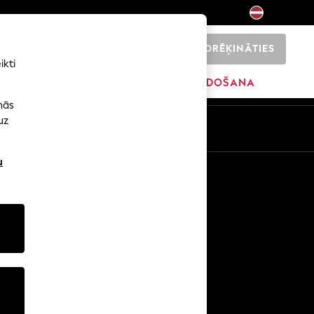
NORĒĶINĀTIES
0
ikti
ŠI
SĀKUMS
ZĪMOLI
IZPĀRDOŠANA
nās
uz
u
Citi pakalpojumi
Mediji un prese
Uzņēmums
NEXT karjeras