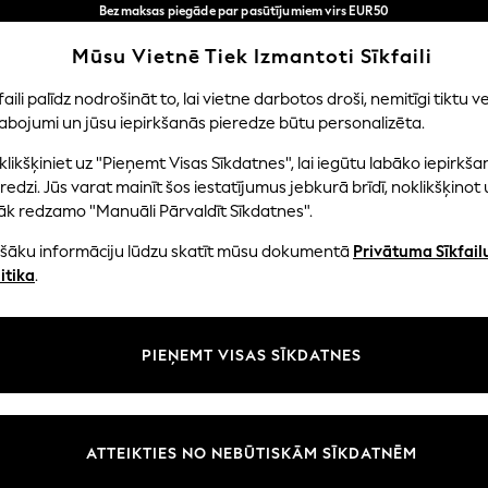
Bezmaksas piegāde par pasūtījumiem virs EUR50
3-5 darba dienās*
Tagad jūs varat
Mūsu Vietnē Tiek Izmantoti Sīkfaili
iepirkties latviešu valodā!
Mūsu sociālie tīkli
faili palīdz nodrošināt to, lai vietne darbotos droši, nemitīgi tiktu ve
abojumi un jūsu iepirkšanās pieredze būtu personalizēta.
EITENES
ZĒNI
MAZULIS
SIEVIETES
VĪRIE
likšķiniet uz "Pieņemt Visas Sīkdatnes", lai iegūtu labāko iepirkša
redzi. Jūs varat mainīt šos iestatījumus jebkurā brīdī, noklikšķinot 
āk redzamo "Manuāli Pārvaldīt Sīkdatnes".
ašāku informāciju lūdzu skatīt mūsu dokumentā
Privātuma Sīkfail
litāte un juridiskā informācija
Nodaļas
itika
.
tātes un sīkfailu politika
Sieviešu
n nosacījumi
Vīriešiem
PIEŅEMT VISAS SĪKDATNES
aldīt sīkfailus
Zēni
uksmju un vērtējumu politika
Meitenes
Sākums
ATTEIKTIES NO NEBŪTISKĀM SĪKDATNĒM
Bērnu