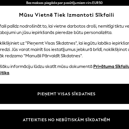
Bezmaksas piegāde par pasūtījumiem virs EUR50
3-5 darba dienās*
Tagad jūs varat
Mūsu Vietnē Tiek Izmantoti Sīkfaili
iepirkties latviešu valodā!
Mūsu sociālie tīkli
faili palīdz nodrošināt to, lai vietne darbotos droši, nemitīgi tiktu ve
abojumi un jūsu iepirkšanās pieredze būtu personalizēta.
NI
MAZULIS
SIEVIETES
VĪRIEŠI
likšķiniet uz "Pieņemt Visas Sīkdatnes", lai iegūtu labāko iepirkša
redzi. Jūs varat mainīt šos iestatījumus jebkurā brīdī, noklikšķinot 
āk redzamo "Manuāli Pārvaldīt Sīkdatnes".
ašāku informāciju lūdzu skatīt mūsu dokumentā
Privātuma Sīkfail
litāte un juridiskā informācija
Nodaļas
itika
.
tātes un sīkfailu politika
Sieviešu
n nosacījumi
Vīriešiem
PIEŅEMT VISAS SĪKDATNES
aldīt sīkfailus
Zēni
uksmju un vērtējumu politika
Meitenes
Sākums
ATTEIKTIES NO NEBŪTISKĀM SĪKDATNĒM
Bērnu