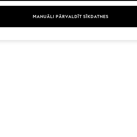
Zīmoli
MANUĀLI PĀRVALDĪT SĪKDATNES
© 2026 Next Germany GmbH. Visas tiesības aizsargātas.