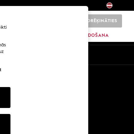
NORĒĶINĀTIES
0
ikti
SĀKUMS
ZĪMOLI
IZPĀRDOŠANA
nās
uz
u
Citi pakalpojumi
Mediji un prese
Uzņēmums
NEXT karjeras