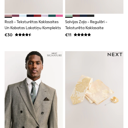
Dresses
Flip Flops
Sliders
Jumpsuits & Playsuits
Rozā - Teksturētas Kaklasaites
Salvijas Zaļa - Regulāri -
Linen Collection
Un Kabatas Lakatiņu Komplekts
Teksturēta Kaklasaite
Sandals
€30
€11
Shorts
Trousers
Sun Hats & Caps
Tops & T-Shirts
Sunglasses
Men's Holiday Shop
All Swimwear
Accessories
Bags & Luggage
Footwear
Hats
Linen Collection
Loafers
Polo Shirts
Sandals & Flipflops
Shirts
Shorts
Sunglasses