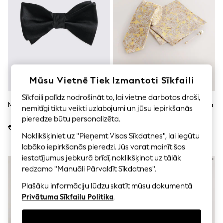
Shorts
Joggers
adidas
Nike
All Girls Schoolwear
Shoes
Dresses
Trousers
Skirts
Mūsu Vietnē Tiek Izmantoti Sīkfaili
Shirts
Polo Shirts
Sīkfaili palīdz nodrošināt to, lai vietne darbotos droši,
MOSS Zīda Pašsietais Tauriņš
Dzeltens - Kaklasaites Un Atloka
Sweatshirts
nemitīgi tiktu veikti uzlabojumi un jūsu iepirkšanās
Piespraudes Komplekts
Cardigans
pieredze būtu personalizēta.
Coats & Jackets
€40
€21
Underwear
Noklikšķiniet uz "Pieņemt Visas Sīkdatnes", lai iegūtu
Socks & Tights
labāko iepirkšanās pieredzi. Jūs varat mainīt šos
Multipacks
iestatījumus jebkurā brīdī, noklikšķinot uz tālāk
All Girls Sports & Swimwear
redzamo "Manuāli Pārvaldīt Sīkdatnes".
Trainers & Pumps
Swimwear
Plašāku informāciju lūdzu skatīt mūsu dokumentā
Tops
Privātuma Sīkfailu Politika
.
Leggings
Shorts
Joggers