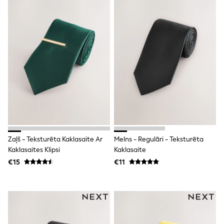
All Holiday Shop
Tops
Dresses
Shorts
Skirts
Sandals & Sliders
Rash Vests
Sun Safe Swimwear
Sun Hats & Caps
All Footwear
New In
Boots
Half Sizes
Slippers
Trainers
Zaļš - Teksturēta Kaklasaite Ar
Melns - Regulāri - Teksturēta
Wellies
Kaklasaites Klipsi
Kaklasaite
Wide Fit
€15
€11
Shoes
All Underwear
New In
Nighties
Pyjamas
Robes
Socks & Tights