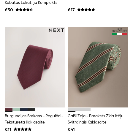
Shorts
Kabatas Lakatiņu Komplekts
Skirts
€30
€17
Sunglasses
Sunsafe Swimwear
Swimsuits
Tops & T-Shirts
Baby Holiday Shop
Baby Travel Accessories
All Accessories
Beach Bags
Luggage
Beach Towels
Birkenstock
Crocs
Havaianas
Pour Moi
Rayban
Skechers
Trousers
GIRLS
New In
Burgundijas Sarkans - Regulāri -
Gaiši Zaļa - Paraksts Zīda Itāļu
New in from Next
Teksturēta Kaklasaite
Svītrainais Kaklasaite
New In
€11
€41
Trending: Top & Short Sets