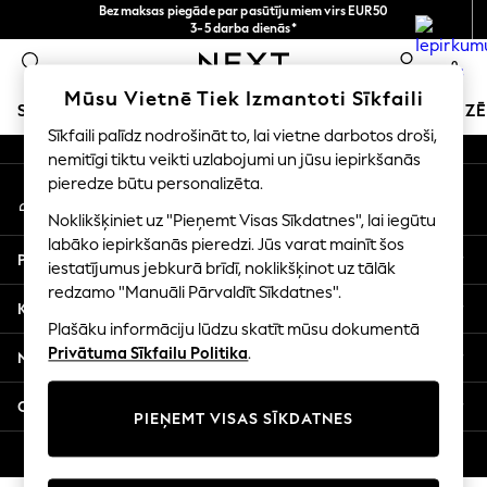
Bezmaksas piegāde par pasūtījumiem virs EUR50
An error occurred on client
3-5 darba dienās*
Tagad jūs varat
0
iepirkties latviešu valodā!
Mūsu sociālie tīkli
Mūsu Vietnē Tiek Izmantoti Sīkfaili
SKOLAS APĢĒRBS
SVĒTKU VEIKALS
MEITENES
ZĒ
Sīkfaili palīdz nodrošināt to, lai vietne darbotos droši,
nemitīgi tiktu veikti uzlabojumi un jūsu iepirkšanās
SCHOOLWEAR
pieredze būtu personalizēta.
Mans konts
All Boys Schoolwear
Pierakstieties savā kontā
Shoes
Noklikšķiniet uz "Pieņemt Visas Sīkdatnes", lai iegūtu
Trousers
labāko iepirkšanās pieredzi. Jūs varat mainīt šos
Palīdzība
Shorts
iestatījumus jebkurā brīdī, noklikšķinot uz tālāk
redzamo "Manuāli Pārvaldīt Sīkdatnes".
Shirts
Konfidencialitāte un juridiskā informācija
Polo Shirts
Plašāku informāciju lūdzu skatīt mūsu dokumentā
Sweatshirts & Jumpers
Privātuma Sīkfailu Politika
.
Nodaļas
Coats & Jackets
Underwear
Citi pakalpojumi
PIEŅEMT VISAS SĪKDATNES
Socks
Multipacks
© 2026 Next Germany GmbH. Visas tiesības aizsargātas.
All Boys Sport & Swimwear