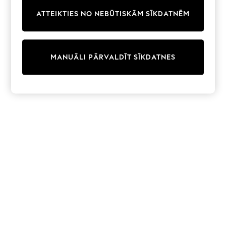
Trainers & Pumps
ATTEIKTIES NO NEBŪTISKĀM SĪKDATNĒM
Swimwear
Tops
Shorts
Joggers
MANUĀLI PĀRVALDĪT SĪKDATNES
adidas
Nike
All Girls Schoolwear
Shoes
Dresses
Trousers
Skirts
Shirts
Polo Shirts
Sweatshirts
Cardigans
Coats & Jackets
Underwear
Socks & Tights