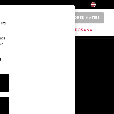
NORĒĶINĀTIES
0
ikti
ŠI
SĀKUMS
ZĪMOLI
IZPĀRDOŠANA
nās
uz
u
Citi pakalpojumi
Mediji un prese
Uzņēmums
NEXT karjeras