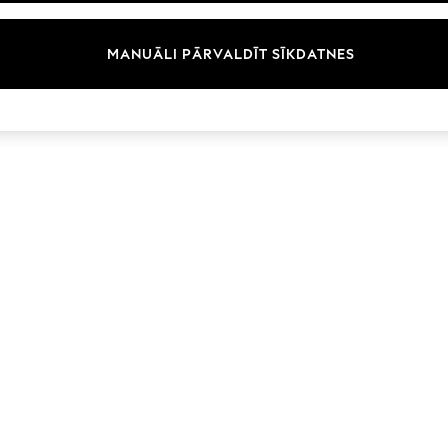
Zīmoli
MANUĀLI PĀRVALDĪT SĪKDATNES
© 2026 Next Germany GmbH. Visas tiesības aizsargātas.