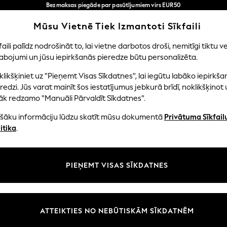
Bezmaksas piegāde par pasūtījumiem virs EUR50
3-5 darba dienās*
Tagad jūs varat
Mūsu Vietnē Tiek Izmantoti Sīkfaili
iepirkties latviešu valodā!
Mūsu sociālie tīkli
faili palīdz nodrošināt to, lai vietne darbotos droši, nemitīgi tiktu ve
abojumi un jūsu iepirkšanās pieredze būtu personalizēta.
EITENES
ZĒNI
MAZULIS
SIEVIETES
VĪRIE
likšķiniet uz "Pieņemt Visas Sīkdatnes", lai iegūtu labāko iepirkša
redzi. Jūs varat mainīt šos iestatījumus jebkurā brīdī, noklikšķinot 
āk redzamo "Manuāli Pārvaldīt Sīkdatnes".
ašāku informāciju lūdzu skatīt mūsu dokumentā
Privātuma Sīkfail
litāte un juridiskā informācija
Nodaļas
itika
.
tātes un sīkfailu politika
Sieviešu
n nosacījumi
Vīriešiem
PIEŅEMT VISAS SĪKDATNES
aldīt sīkfailus
Zēni
uksmju un vērtējumu politika
Meitenes
Sākums
ATTEIKTIES NO NEBŪTISKĀM SĪKDATNĒM
Bērnu