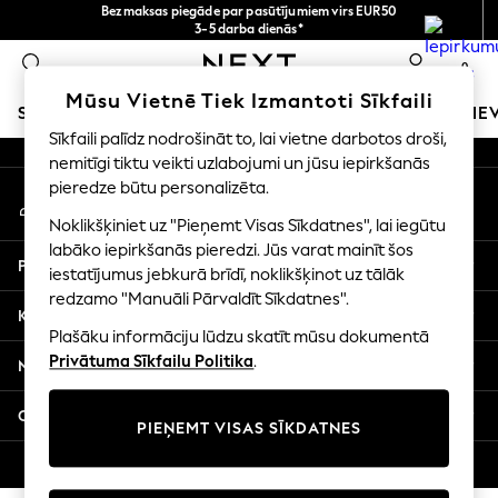
Bezmaksas piegāde par pasūtījumiem virs EUR50
An error occurred on client
3-5 darba dienās*
Tagad jūs varat
0
iepirkties latviešu valodā!
Mūsu sociālie tīkli
Mūsu Vietnē Tiek Izmantoti Sīkfaili
SKOLAS APĢĒRBS
MEITENES
ZĒNI
MAZULIS
SIE
Sīkfaili palīdz nodrošināt to, lai vietne darbotos droši,
nemitīgi tiktu veikti uzlabojumi un jūsu iepirkšanās
SCHOOLWEAR
pieredze būtu personalizēta.
Mans konts
All Boys Schoolwear
Pierakstieties savā kontā
Shoes
Noklikšķiniet uz "Pieņemt Visas Sīkdatnes", lai iegūtu
Trousers
labāko iepirkšanās pieredzi. Jūs varat mainīt šos
Palīdzība
Shorts
iestatījumus jebkurā brīdī, noklikšķinot uz tālāk
redzamo "Manuāli Pārvaldīt Sīkdatnes".
Shirts
Konfidencialitāte un juridiskā informācija
Polo Shirts
Plašāku informāciju lūdzu skatīt mūsu dokumentā
Sweatshirts & Jumpers
Privātuma Sīkfailu Politika
.
Nodaļas
Coats & Jackets
Underwear
Citi pakalpojumi
PIEŅEMT VISAS SĪKDATNES
Socks
Multipacks
© 2026 Next Germany GmbH. Visas tiesības aizsargātas.
All Boys Sport & Swimwear