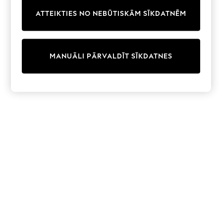
Trainers & Pumps
ATTEIKTIES NO NEBŪTISKĀM SĪKDATNĒM
Swimwear
Tops
Shorts
Joggers
MANUĀLI PĀRVALDĪT SĪKDATNES
adidas
Nike
All Girls Schoolwear
Shoes
Dresses
Trousers
Skirts
Shirts
Polo Shirts
Sweatshirts
Cardigans
Coats & Jackets
Underwear
Socks & Tights