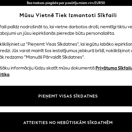
Bezmaksas piegāde par pasūtījumiem virs EUR50
3-5 darba dienās*
Tagad jūs varat
Mūsu Vietnē Tiek Izmantoti Sīkfaili
iepirkties latviešu valodā!
Mūsu sociālie tīkli
faili palīdz nodrošināt to, lai vietne darbotos droši, nemitīgi tiktu ve
abojumi un jūsu iepirkšanās pieredze būtu personalizēta.
NI
MAZULIS
SIEVIETES
VĪRIEŠI
likšķiniet uz "Pieņemt Visas Sīkdatnes", lai iegūtu labāko iepirkša
redzi. Jūs varat mainīt šos iestatījumus jebkurā brīdī, noklikšķinot 
āk redzamo "Manuāli Pārvaldīt Sīkdatnes".
ašāku informāciju lūdzu skatīt mūsu dokumentā
Privātuma Sīkfail
litāte un juridiskā informācija
Nodaļas
itika
.
tātes un sīkfailu politika
Sieviešu
n nosacījumi
Vīriešiem
PIEŅEMT VISAS SĪKDATNES
aldīt sīkfailus
Zēni
uksmju un vērtējumu politika
Meitenes
Sākums
ATTEIKTIES NO NEBŪTISKĀM SĪKDATNĒM
Bērnu