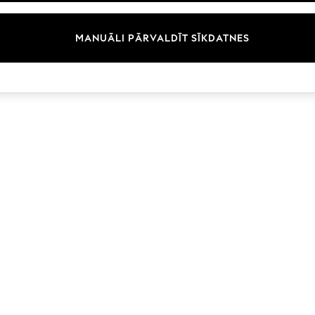
Zīmoli
MANUĀLI PĀRVALDĪT SĪKDATNES
© 2026 Next Germany GmbH. Visas tiesības aizsargātas.