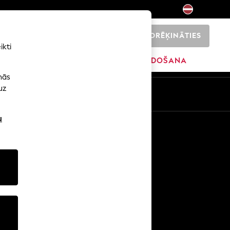
NORĒĶINĀTIES
0
ikti
SĀKUMS
ZĪMOLI
IZPĀRDOŠANA
nās
uz
u
Citi pakalpojumi
Mediji un prese
Uzņēmums
NEXT karjeras