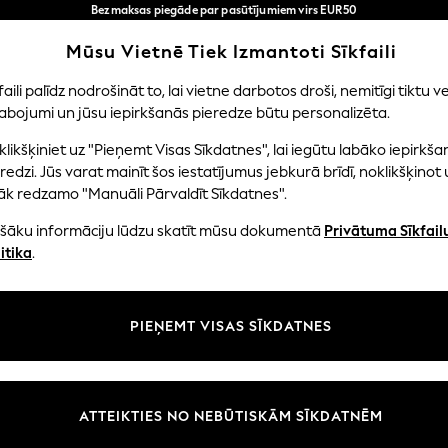
Bezmaksas piegāde par pasūtījumiem virs EUR50
3-5 darba dienās*
Tagad jūs varat
Mūsu Vietnē Tiek Izmantoti Sīkfaili
iepirkties latviešu valodā!
Mūsu sociālie tīkli
faili palīdz nodrošināt to, lai vietne darbotos droši, nemitīgi tiktu ve
abojumi un jūsu iepirkšanās pieredze būtu personalizēta.
EITENES
ZĒNI
MAZULIS
SIEVIETES
VĪRIE
likšķiniet uz "Pieņemt Visas Sīkdatnes", lai iegūtu labāko iepirkša
redzi. Jūs varat mainīt šos iestatījumus jebkurā brīdī, noklikšķinot 
āk redzamo "Manuāli Pārvaldīt Sīkdatnes".
ašāku informāciju lūdzu skatīt mūsu dokumentā
Privātuma Sīkfail
litāte un juridiskā informācija
Nodaļas
itika
.
tātes un sīkfailu politika
Sieviešu
n nosacījumi
Vīriešiem
PIEŅEMT VISAS SĪKDATNES
aldīt sīkfailus
Zēni
uksmju un vērtējumu politika
Meitenes
Sākums
ATTEIKTIES NO NEBŪTISKĀM SĪKDATNĒM
Bērnu