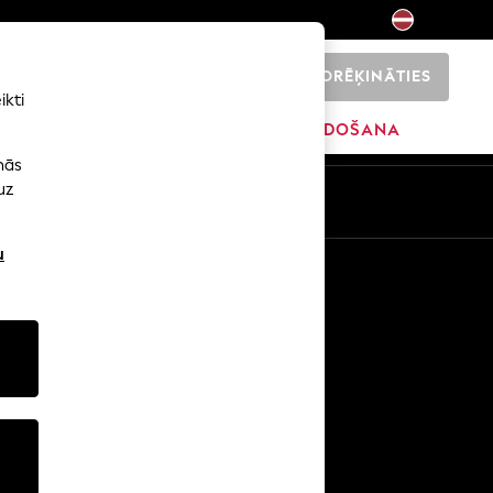
NORĒĶINĀTIES
0
ikti
ŠI
SĀKUMS
ZĪMOLI
IZPĀRDOŠANA
nās
uz
u
Citi pakalpojumi
Mediji un prese
Uzņēmums
NEXT karjeras