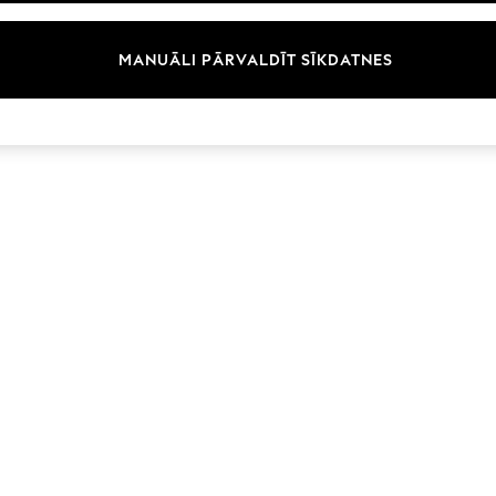
Zīmoli
MANUĀLI PĀRVALDĪT SĪKDATNES
© 2026 Next Germany GmbH. Visas tiesības aizsargātas.