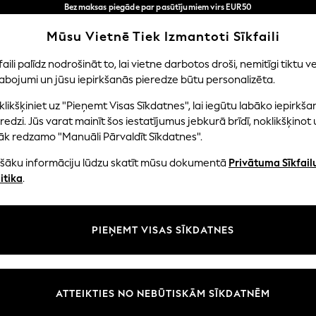
Bezmaksas piegāde par pasūtījumiem virs EUR50
3-5 darba dienās*
Tagad jūs varat
Mūsu Vietnē Tiek Izmantoti Sīkfaili
iepirkties latviešu valodā!
Mūsu sociālie tīkli
faili palīdz nodrošināt to, lai vietne darbotos droši, nemitīgi tiktu ve
abojumi un jūsu iepirkšanās pieredze būtu personalizēta.
EITENES
ZĒNI
MAZULIS
SIEVIETES
VĪRIE
likšķiniet uz "Pieņemt Visas Sīkdatnes", lai iegūtu labāko iepirkša
redzi. Jūs varat mainīt šos iestatījumus jebkurā brīdī, noklikšķinot 
āk redzamo "Manuāli Pārvaldīt Sīkdatnes".
ašāku informāciju lūdzu skatīt mūsu dokumentā
Privātuma Sīkfail
litāte un juridiskā informācija
Nodaļas
itika
.
tātes un sīkfailu politika
Sieviešu
n nosacījumi
Vīriešiem
PIEŅEMT VISAS SĪKDATNES
aldīt sīkfailus
Zēni
uksmju un vērtējumu politika
Meitenes
Sākums
ATTEIKTIES NO NEBŪTISKĀM SĪKDATNĒM
Bērnu