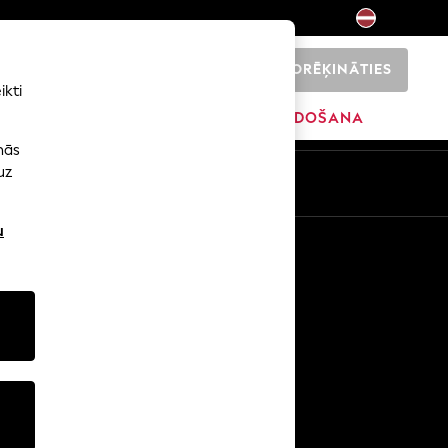
NORĒĶINĀTIES
0
ikti
ŠI
SĀKUMS
ZĪMOLI
IZPĀRDOŠANA
nās
uz
u
Citi pakalpojumi
Mediji un prese
Uzņēmums
NEXT karjeras