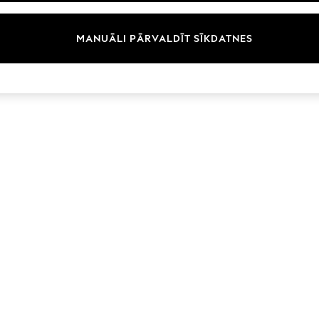
Zīmoli
MANUĀLI PĀRVALDĪT SĪKDATNES
© 2026 Next Germany GmbH. Visas tiesības aizsargātas.