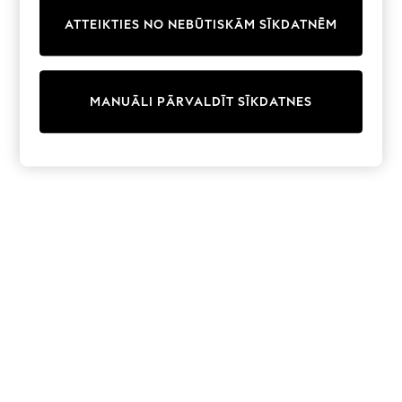
Trainers & Pumps
ATTEIKTIES NO NEBŪTISKĀM SĪKDATNĒM
Swimwear
Tops
Shorts
Joggers
MANUĀLI PĀRVALDĪT SĪKDATNES
adidas
Nike
All Girls Schoolwear
Shoes
Dresses
Trousers
Skirts
Shirts
Polo Shirts
Sweatshirts
Cardigans
Coats & Jackets
Underwear
Socks & Tights