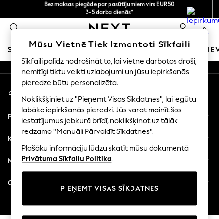
Bezmaksas piegāde par pasūtījumiem virs EUR50
3-5 darba dienās*
An error occurred on client
Tagad jūs varat
iepirkties latviešu valodā!
0
Mūsu sociālie tīkli
Mūsu Vietnē Tiek Izmantoti Sīkfaili
SKOLAS APĢĒRBS
MEITENES
ZĒNI
MAZULIS
SIE
Sīkfaili palīdz nodrošināt to, lai vietne darbotos droši,
nemitīgi tiktu veikti uzlabojumi un jūsu iepirkšanās
SCHOOLWEAR
pieredze būtu personalizēta.
Mans konts
All Boys Schoolwear
Pierakstieties savā kontā
Shoes
Noklikšķiniet uz "Pieņemt Visas Sīkdatnes", lai iegūtu
Trousers
labāko iepirkšanās pieredzi. Jūs varat mainīt šos
Palīdzība
Shorts
iestatījumus jebkurā brīdī, noklikšķinot uz tālāk
redzamo "Manuāli Pārvaldīt Sīkdatnes".
Shirts
Konfidencialitāte un juridiskā informācija
Polo Shirts
Plašāku informāciju lūdzu skatīt mūsu dokumentā
Sweatshirts & Jumpers
Privātuma Sīkfailu Politika
.
Nodaļas
Coats & Jackets
Underwear
Citi pakalpojumi
PIEŅEMT VISAS SĪKDATNES
Socks
Multipacks
© 2026 Next Germany GmbH. Visas tiesības aizsargātas.
All Boys Sport & Swimwear