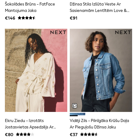
Šokolādes Brūns - FatFace
Džinsa Stila Izšūta Veste Ar
T-Shirts
Mantojuma Jaka
Sasienamām Lentītēm Love &
Vests
Roses
Boys Holiday Shop
€146
€91
All swimwear
Ponchos & Toweling sets
Sun Hats & Caps
Polo Shirts
Rash Vests
Sandals & Sliders
Shirts
Shorts
Sunglasses
Sunsafe Swimwear
Swimshorts
Tops & T-Shirts
Girls Holiday Shop
All swimwear
Beach Dresses & Kaftans
Dresses
Sun Hats & Caps
Ekru Ziedu - Izrotāts
Vidēji Zils - Pilnīgāka Krūšu Daļa
Jumpsuits & Playsuits
Jostasvietas Apsedzējs Ar
Ar Pieguļošu Džinsa Jaku
Rash Vests
Sandals & Sliders
Saitēm
€80
€37