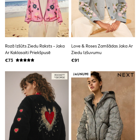
Clarks
Start Rite
Smiggle
Eastpak
All Accessories
All Bags & Backpacks
Girls Bags
Boys Bags
Rozā Izšūts Ziedu Raksts - Jaka
Love & Roses Zamšādas Jaka Ar
Lunchbags
Ar Kaklasaiti Priekšpusē
Ziedu Izšuvumu
Drink Bottles
Stationery
€73
€91
Jumpers
Polo Shirts
JAUNUMI
T-Shirts
Bags
Blouses
Shirts
Polo Shirts
HOLIDAY SHOP
Women's Holiday Shop
All Swimwear
All Beachwear
Bags & Accessories
Beach Dresses & Kaftans