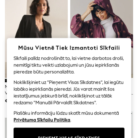
Shorts
Joggers
adidas
Nike
All Girls Schoolwear
Shoes
Dresses
Trousers
Mūsu Vietnē Tiek Izmantoti Sīkfaili
Skirts
Shirts
Sīkfaili palīdz nodrošināt to, lai vietne darbotos droši,
Polo Shirts
nemitīgi tiktu veikti uzlabojumi un jūsu iepirkšanās
Sweatshirts
Cardigans
pieredze būtu personalizēta.
Coats & Jackets
Noklikšķiniet uz "Pieņemt Visas Sīkdatnes", lai iegūtu
Underwear
Melns - Brīva Stila Žakete Ar
Burgundijas Sarkans - Hamish
labāko iepirkšanās pieredzi. Jūs varat mainīt šos
Socks & Tights
Volāniem Un Piedurknēm
The Highland Cow Lietus Izturīga
Multipacks
iestatījumus jebkurā brīdī, noklikšķinot uz tālāk
Jaka
€48
€59
All Girls Sports & Swimwear
redzamo "Manuāli Pārvaldīt Sīkdatnes".
Trainers & Pumps
Swimwear
Plašāku informāciju lūdzu skatīt mūsu dokumentā
JAUNUMI
Tops
Privātuma Sīkfailu Politika
.
Leggings
Shorts
Joggers