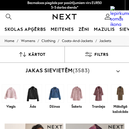
Bezmaksas piegāde par pasūtījumiem virs EUR50
3-5 darba dienās*
Tagad jūs varat
0
iepirkties latviešu valodā!
SKOLAS APĢĒRBS
MEITENES
ZĒNI
MAZULIS
SIE
/
/
/
/
Home
Womens
Clothing
Coats-And-Jackets
Jackets
SCHOOLWEAR
All Boys Schoolwear
Shoes
KĀRTOT
FILTRS
Trousers
Shorts
JAKAS SIEVIETĒM
(3583)
Shirts
Polo Shirts
Sweatshirts & Jumpers
Coats & Jackets
Underwear
Socks
Multipacks
Viegls
Āda
Džinsa
Šakets
Tranšeja
Mākslīgā
All Boys Sport & Swimwear
kažokāda
Trainers & Pumps
Swimwear
Tops