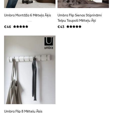
adidas
Nike
Shop All
Umbra Montāža 6 Mēteļa Āķis
Umbra Flip Sienas Stiprināmi
Shoes
Telpu Taupoši Mēteļu Āķi
Coats & Jackets
€46
€43
Bags & Accessories
Shirts
Polo Shirts
Shop all
Shoes
Coats & Jackets
Bags
Polo Shirts
Blue
Black
White
Grey
Green
Red
All Branded Schoolwear
adidas
Nike
Hype
Umbra Flip 8 Mēteļu Āķis