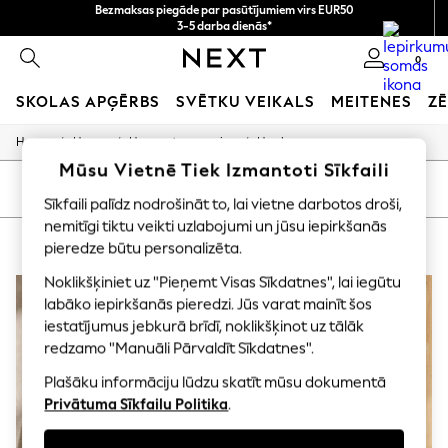
Bezmaksas piegāde par pasūtījumiem virs EUR50
3-5 darba dienās*
Tagad jūs varat
0
iepirkties latviešu valodā!
SKOLAS APĢĒRBS
SVĒTKU VEIKALS
MEITENES
ZĒ
/
/
/
Home
Home
Home-Accessories
Hooks
SCHOOLWEAR
All Boys Schoolwear
Mūsu Vietnē Tiek Izmantoti Sīkfaili
Shoes
KĀRTOT
FILTRS
Sīkfaili palīdz nodrošināt to, lai vietne darbotos droši,
Trousers
Shorts
nemitīgi tiktu veikti uzlabojumi un jūsu iepirkšanās
HOME HOOKS
(5)
Shirts
pieredze būtu personalizēta.
Polo Shirts
Sweatshirts & Jumpers
Noklikšķiniet uz "Pieņemt Visas Sīkdatnes", lai iegūtu
Coats & Jackets
labāko iepirkšanās pieredzi. Jūs varat mainīt šos
Underwear
iestatījumus jebkurā brīdī, noklikšķinot uz tālāk
Socks
redzamo "Manuāli Pārvaldīt Sīkdatnes".
Multipacks
All Boys Sport & Swimwear
Plašāku informāciju lūdzu skatīt mūsu dokumentā
Trainers & Pumps
Privātuma Sīkfailu Politika
.
Swimwear
Tops