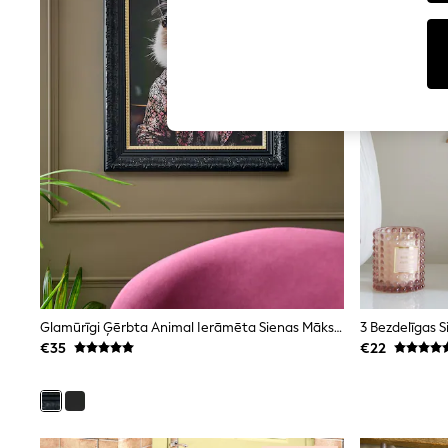
Tops
Shorts
Joggers
adidas
Nike
All Girls Schoolwear
Shoes
Dresses
Trousers
Skirts
Shirts
Polo Shirts
Sweatshirts
Cardigans
Coats & Jackets
Underwear
Socks & Tights
Multipacks
Glamūrīgi Ģērbta Animal Ierāmēta Sienas Māksla
3 Bezdelīgas 
All Girls Sports & Swimwear
€35
€22
Trainers & Pumps
Swimwear
Tops
Leggings
Shorts