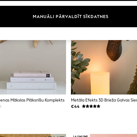
MANUĀLI PĀRVALDĪT SĪKDATNES
Sienas Mākslas Plāksnīšu Komplekts
Metāla Efekts 3D Brieža Galvas Si
€44
JAUNUMI