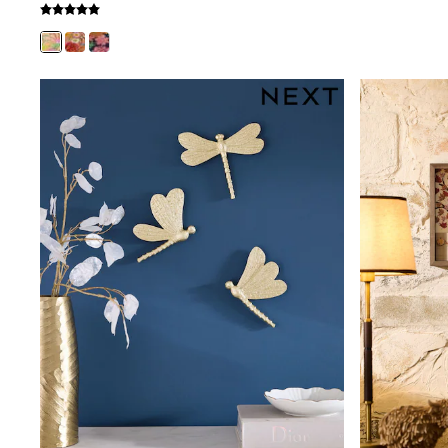
Clarks
Start Rite
Smiggle
Eastpak
All Accessories
All Bags & Backpacks
Girls Bags
Boys Bags
Lunchbags
Drink Bottles
Stationery
Jumpers
Polo Shirts
T-Shirts
Bags
Blouses
Shirts
Polo Shirts
HOLIDAY SHOP
Women's Holiday Shop
All Swimwear
All Beachwear
Bags & Accessories