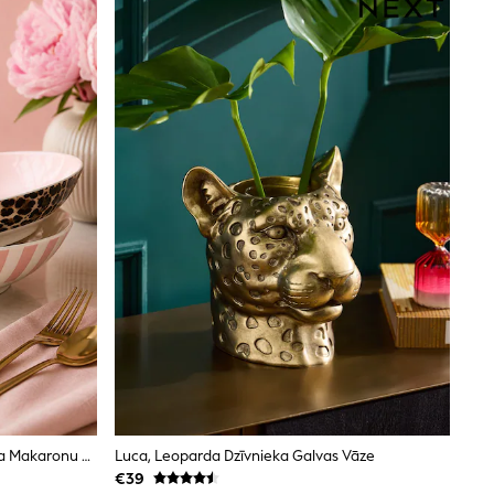
Code Maison Rožu Leoparda Raksta Makaronu Bļodu Komplekts 4
Luca, Leoparda Dzīvnieka Galvas Vāze
€39