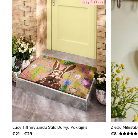
Joggers
adidas
Nike
Shop All
Shoes
Coats & Jackets
Bags & Accessories
Shirts
Polo Shirts
Shop all
Shoes
Coats & Jackets
Bags
Polo Shirts
Blue
Black
White
Grey
Green
Red
All Branded Schoolwear
adidas
Lucy Tiffney Ziedu Stila Durvju Paklājiņš
Ziedu Mīlestī
Nike
€21 - €29
€8
Hype