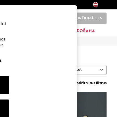
NORĒĶINĀTIES
0
ikti
SĀKUMS
ZĪMOLI
IZPĀRDOŠANA
nās
uz
u
Kārtot
āls
VAIRĀK
Notīrīt visus filtrus