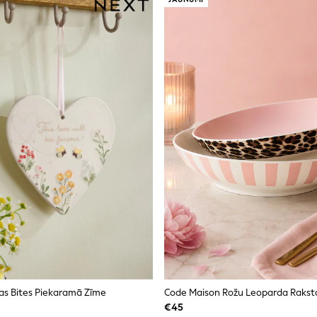
bas Bites Piekaramā Zīme
€45