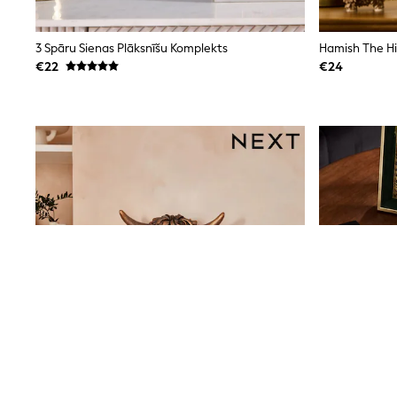
Beach Dresses & Kaftans
Dresses
Flip Flops
3 Spāru Sienas Plāksnīšu Komplekts
Sliders
€22
€24
Jumpsuits & Playsuits
Linen Collection
Sandals
Shorts
Trousers
Sun Hats & Caps
Tops & T-Shirts
Sunglasses
Men's Holiday Shop
All Swimwear
Accessories
Bags & Luggage
Footwear
Hats
Linen Collection
Loafers
Polo Shirts
Sandals & Flipflops
Shirts
Shorts