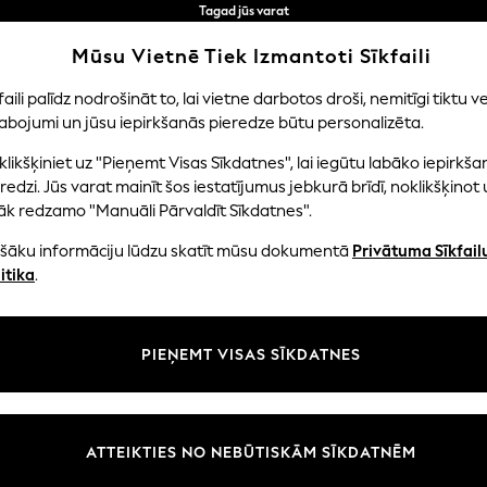
Tagad jūs varat
iepirkties latviešu valodā!
Ātrāk un drošāk,
Mūsu Vietnē Tiek Izmantoti Sīkfaili
norēķināšanās ar Maksājums caur banku
faili palīdz nodrošināt to, lai vietne darbotos droši, nemitīgi tiktu ve
abojumi un jūsu iepirkšanās pieredze būtu personalizēta.
NI
MAZULIS
SIEVIETES
VĪRIEŠI
likšķiniet uz "Pieņemt Visas Sīkdatnes", lai iegūtu labāko iepirkša
redzi. Jūs varat mainīt šos iestatījumus jebkurā brīdī, noklikšķinot 
āk redzamo "Manuāli Pārvaldīt Sīkdatnes".
HOME HOME ACCESSORIES ANIMAL
(39)
ašāku informāciju lūdzu skatīt mūsu dokumentā
Privātuma Sīkfail
itika
.
Zīmols
Krāsa
Materi
PIEŅEMT VISAS SĪKDATNES
ATTEIKTIES NO NEBŪTISKĀM SĪKDATNĒM