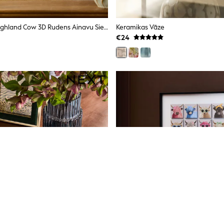
Hamish The Highland Cow 3D Rudens Ainavu Sienas Dekors
Keramikas Vāze
€24