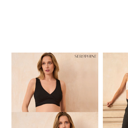
Clarks
Start Rite
Smiggle
Eastpak
All Accessories
All Bags & Backpacks
Girls Bags
Boys Bags
Lunchbags
Drink Bottles
Stationery
Jumpers
Polo Shirts
T-Shirts
Bags
Blouses
Shirts
Polo Shirts
HOLIDAY SHOP
Women's Holiday Shop
All Swimwear
All Beachwear
Bags & Accessories