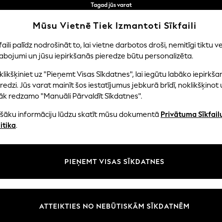
Tagad jūs varat
iepirkties latviešu valodā!
Ātrāk un drošāk,
Mūsu Vietnē Tiek Izmantoti Sīkfaili
norēķināšanās ar Maksājums caur banku
faili palīdz nodrošināt to, lai vietne darbotos droši, nemitīgi tiktu ve
abojumi un jūsu iepirkšanās pieredze būtu personalizēta.
NI
MAZULIS
SIEVIETES
VĪRIEŠI
likšķiniet uz "Pieņemt Visas Sīkdatnes", lai iegūtu labāko iepirkša
redzi. Jūs varat mainīt šos iestatījumus jebkurā brīdī, noklikšķinot 
āk redzamo "Manuāli Pārvaldīt Sīkdatnes".
SERAPHINE
ašāku informāciju lūdzu skatīt mūsu dokumentā
Privātuma Sīkfail
(283)
itika
.
Izmērs
Kategorija
Krāsa
PIEŅEMT VISAS SĪKDATNES
ATTEIKTIES NO NEBŪTISKĀM SĪKDATNĒM