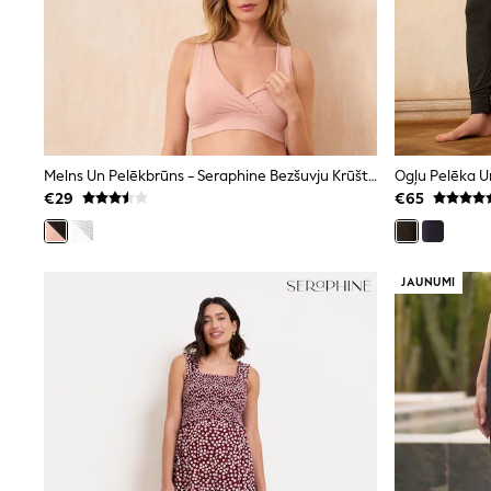
Beach Dresses & Kaftans
Dresses
Flip Flops
Sliders
Jumpsuits & Playsuits
Linen Collection
Sandals
Shorts
Trousers
Melns Un Pelēkbrūns - Seraphine Bezšuvju Krūšturi Grūtniecēm Un Barošanai Ar Krūti 2 Iepakojums
Sun Hats & Caps
€29
€65
Tops & T-Shirts
Sunglasses
Men's Holiday Shop
All Swimwear
JAUNUMI
Accessories
Bags & Luggage
Footwear
Hats
Linen Collection
Loafers
Polo Shirts
Sandals & Flipflops
Shirts
Shorts