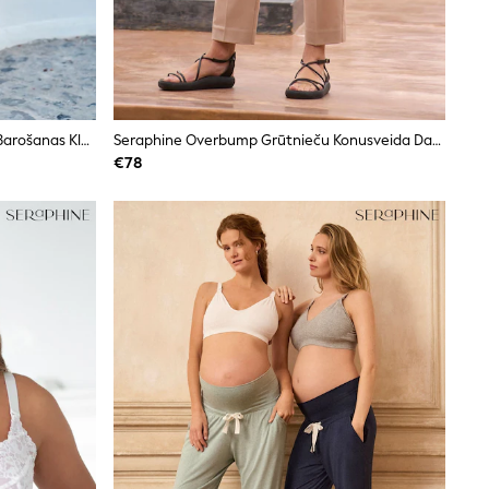
Seraphine Premium Grūtnieču Un Barošanas Kleita
Seraphine Overbump Grūtnieču Konusveida Darba Bikses
€78