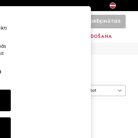
NORĒĶINĀTIES
0
ikti
SĀKUMS
ZĪMOLI
IZPĀRDOŠANA
nās
uz
u
Kārtot
VAIRĀK