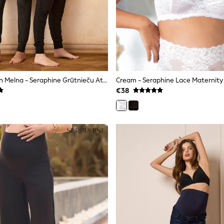
Ogļu Pelēka Un Melna - Seraphine Grūtnieču Atpūtas Bikšu Komplekts 2
€38