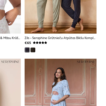
Cream - Seraphine Lace Maternity & Māsu Krūšturis
Zils - Seraphine Grūtnieču Atpūtas Bikšu Komplekts 2
€65