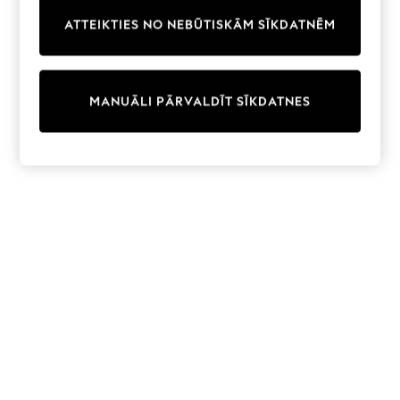
Trainers & Pumps
ATTEIKTIES NO NEBŪTISKĀM SĪKDATNĒM
Swimwear
Tops
Shorts
Joggers
MANUĀLI PĀRVALDĪT SĪKDATNES
adidas
Nike
All Girls Schoolwear
Shoes
Dresses
Trousers
Skirts
Shirts
Polo Shirts
Sweatshirts
Cardigans
Coats & Jackets
Underwear
Socks & Tights