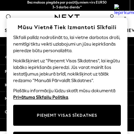
Bezmaksas piegāde par pasūtījumiem virs EUR50
norēķināšanās ar Maksājums caur banku
3-5 darba dienās*
An error occurred on client
Tagad jūs varat
iepirkties latviešu valodā!
0
Mūsu sociālie tīkli
Mūsu Vietnē Tiek Izmantoti Sīkfaili
SKOLAS APĢĒRBS
MEITENES
ZĒNI
MAZULIS
SIE
Sīkfaili palīdz nodrošināt to, lai vietne darbotos droši,
nemitīgi tiktu veikti uzlabojumi un jūsu iepirkšanās
SCHOOLWEAR
pieredze būtu personalizēta.
Mans konts
All Boys Schoolwear
Pierakstieties savā kontā
Shoes
Noklikšķiniet uz "Pieņemt Visas Sīkdatnes", lai iegūtu
Trousers
labāko iepirkšanās pieredzi. Jūs varat mainīt šos
Palīdzība
Shorts
iestatījumus jebkurā brīdī, noklikšķinot uz tālāk
redzamo "Manuāli Pārvaldīt Sīkdatnes".
Shirts
Konfidencialitāte un juridiskā informācija
Polo Shirts
Plašāku informāciju lūdzu skatīt mūsu dokumentā
Sweatshirts & Jumpers
Privātuma Sīkfailu Politika
.
Nodaļas
Coats & Jackets
Underwear
Citi pakalpojumi
PIEŅEMT VISAS SĪKDATNES
Socks
Multipacks
© 2026 Next Germany GmbH. Visas tiesības aizsargātas.
All Boys Sport & Swimwear